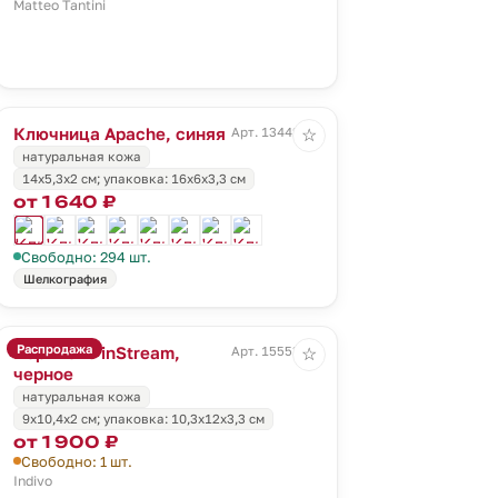
Matteo Tantini
Ключница Apache, синяя
Арт. 13442.40
☆
натуральная кожа
14х5,3x2 см; упаковка: 16х6х3,3 см
от 1 640 ₽
Свободно: 294 шт.
Шелкография
Распродажа
Портмоне inStream,
Арт. 15553.30
☆
черное
натуральная кожа
9х10,4х2 см; упаковка: 10,3х12х3,3 см
от 1 900 ₽
Свободно: 1 шт.
Indivo