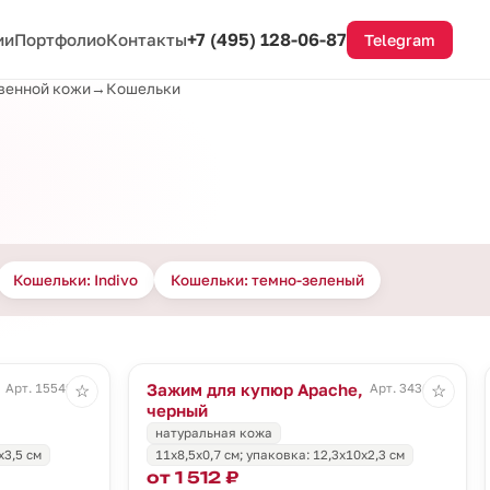
+7 (495) 128-06-87
ии
Портфолио
Контакты
Telegram
твенной кожи
→
Кошельки
Кошельки: Indivo
Кошельки: темно-зеленый
Зажим для купюр Apache,
Арт. 15549.30
Арт. 3436.30
☆
☆
черный
натуральная кожа
х3,5 см
11х8,5х0,7 см; упаковка: 12,3х10х2,3 см
от 1 512 ₽