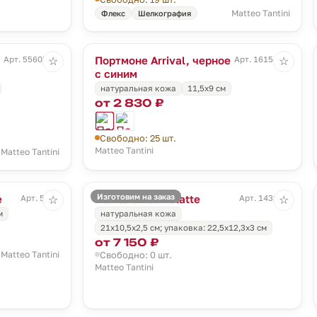
Matteo Tantini
Флекс
Шелкография
Портмоне Arrival, черное
Арт. 55607.40
Арт. 16154.34
☆
☆
с синим
натуральная кожа
11,5х9 см
от 2 830 ₽
Свободно: 25 шт.
Matteo Tantini
Matteo Tantini
Изготовим на заказ
е
Кошелек Caffelatte
Арт. 5266
Арт. 1430.10
☆
☆
м
натуральная кожа
21х10,5х2,5 см; упаковка: 22,5х12,3х3 см
от 7 150 ₽
Matteo Tantini
Свободно: 0 шт.
Matteo Tantini