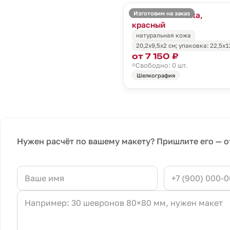
Изготовим на заказ
Кошелек Torretta,
красный
натуральная кожа
20,2х9,5х2 см; упаковка: 22,5х1
от 7 150 ₽
Свободно: 0 шт.
Шелкография
Нужен расчёт по вашему макету? Пришлите его — о