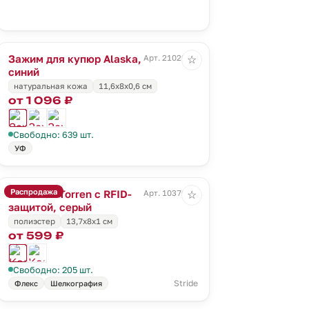
Зажим для купюр Alaska,
Арт. 21029.40
☆
синий
натуральная кожа
11,6х8х0,6 см
от 1 096 ₽
Свободно: 639 шт.
УФ
Распродажа
Кошелек Torren с RFID-
Арт. 10370.10
☆
защитой, серый
полиэстер
13,7х8х1 см
от 599 ₽
Свободно: 205 шт.
Stride
Флекс
Шелкография