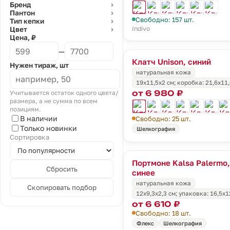
Бренд
⌄
Пантон
⌄
Свободно: 157 шт.
Тип кепки
⌄
Indivo
Цвет
⌄
Цена, ₽
—
Клатч Unison, синий
Нужен тираж, шт
натуральная кожа
19х11,5х2 см; коробка: 21,6х11
от 6 980 ₽
Учитывается остаток одного цвета/
размера, а не сумма по всем
позициям.
В наличии
Свободно: 25 шт.
Только новинки
Шелкография
Сортировка
Портмоне Kalsa Palermo,
Сбросить
синее
натуральная кожа
Скопировать подбор
12х9,3х2,3 см; упаковка: 16,5х1
от 6 610 ₽
Свободно: 18 шт.
Флекс
Шелкография