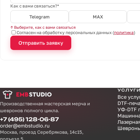
Как с вами связаться?*
Telegram
MAX
↑ Выберите, как с вами связаться
Согласен на обработку персональных данных (
политика
)
Отправить заявку
УСЛУГ
Все услу
DTF-печ
Производственная мастерская мерча и
УФ-DTF 
шевронов полного цикла.
Машинна
+7 (495) 128-06-87
Лазерна
order@embstudio.ru
Шевроны
Москва, проезд Серебрякова, 14с15,
подъезд 5