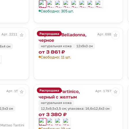
Свободно: 305 шт.
Распродажа
Портмоне Belladonna,
Арт. 22111.40
Арт. 6984.30
☆
☆
черное
натуральная кожа
12х9х3 см
,6х4 см
от 3 861 ₽
Свободно: 11 шт.
Распродажа
Кошелек Partinico,
Арт. 15266
Арт. 17975.38
☆
☆
черный с желтым
натуральная кожа
2,5х3 см
12,5х9,5х3,5 см; упаковка: 16,6х12,6х3 см
от 3 380 ₽
Matteo Tantini
Свободно: 19 шт.