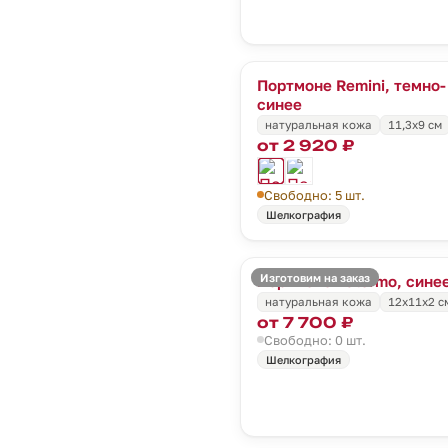
Портмоне Remini, темно-
синее
натуральная кожа
11,3х9 см
от 2 920 ₽
Свободно: 5 шт.
Шелкография
Изготовим на заказ
Портмоне Palermo, сине
натуральная кожа
12х11х2 с
от 7 700 ₽
Свободно: 0 шт.
Шелкография