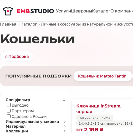
Услуги
Шевроны
Каталог
О компан
Главная
→
Каталог
→
Личные аксессуары из натуральной и искусс
Кошельки
☆
Подборка
Кошельки: Matteo Tantini
ПОПУЛЯРНЫЕ ПОДБОРКИ
⌄
Спецфильтр
Выгодно
Ключница inStream,
Партнерам
черная
Сделано в России
натуральная кожа
Индивидуальная упаковка
⌄
14,4х6,2х1,5 см; упаковка: 16х8
Материал
⌄
от 2 196 ₽
Коллекции
⌄