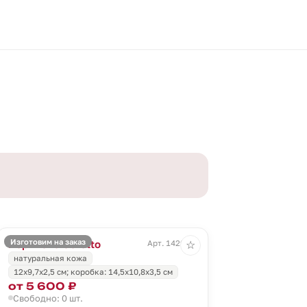
Изготовим на заказ
Портмоне Coretto
Арт. 1429.55
☆
натуральная кожа
12х9,7х2,5 см; коробка: 14,5х10,8х3,5 см
от 5 600 ₽
Свободно: 0 шт.