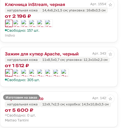
Ключница inStream, черная
Арт. 15549.30
☆
натуральная кожа
14,4х6,2х1,5 см; упаковка: 16х8х3,5 см
от 2 196 ₽
Свободно: 157 шт.
Indivo
Зажим для купюр Apache, черный
Арт. 3436.30
☆
натуральная кожа
11х8,5х0,7 см; упаковка: 12,3х10х2,3 см
от 1 512 ₽
Свободно: 305 шт.
Изготовим на заказ
Портмоне Coretto
Арт. 1429.55
☆
натуральная кожа
12х9,7х2,5 см; коробка: 14,5х10,8х3,5 см
от 5 600 ₽
Свободно: 0 шт.
Matteo Tantini