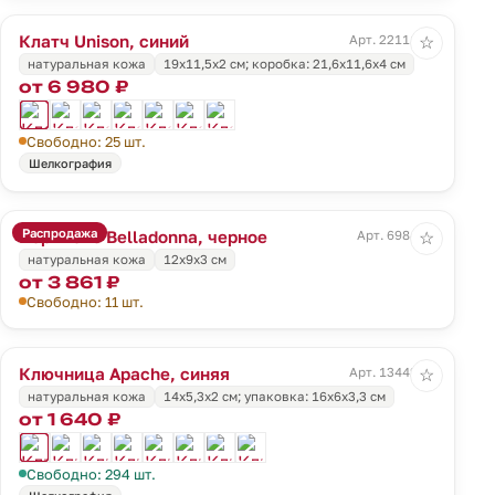
Клатч Unison, синий
Арт. 22111.40
☆
натуральная кожа
19х11,5х2 см; коробка: 21,6х11,6х4 см
от 6 980 ₽
Свободно: 25 шт.
Шелкография
Распродажа
Портмоне Belladonna, черное
Арт. 6984.30
☆
натуральная кожа
12х9х3 см
от 3 861 ₽
Свободно: 11 шт.
Ключница Apache, синяя
Арт. 13442.40
☆
натуральная кожа
14х5,3x2 см; упаковка: 16х6х3,3 см
от 1 640 ₽
Свободно: 294 шт.