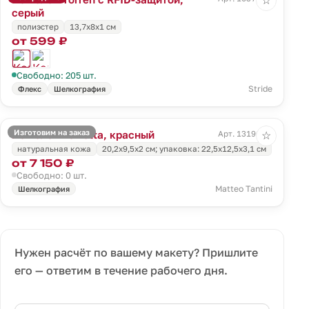
☆
серый
полиэстер
13,7х8х1 см
от 599 ₽
Свободно: 205 шт.
Stride
Флекс
Шелкография
Изготовим на заказ
Кошелек Torretta, красный
Арт. 13196.50
☆
натуральная кожа
20,2х9,5х2 см; упаковка: 22,5х12,5х3,1 см
от 7 150 ₽
Свободно: 0 шт.
Matteo Tantini
Шелкография
Нужен расчёт по вашему макету? Пришлите
его — ответим в течение рабочего дня.