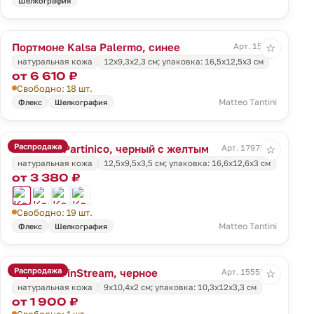
Шелкография
Портмоне Kalsa Palermo, синее
Арт. 15266
☆
натуральная кожа
12х9,3х2,3 см; упаковка: 16,5х12,5х3 см
от 6 610 ₽
Свободно: 18 шт.
Matteo Tantini
Флекс
Шелкография
Распродажа
Кошелек Partinico, черный с желтым
Арт. 17975.38
☆
натуральная кожа
12,5х9,5х3,5 см; упаковка: 16,6х12,6х3 см
от 3 380 ₽
Свободно: 19 шт.
Matteo Tantini
Флекс
Шелкография
Распродажа
Портмоне inStream, черное
Арт. 15553.30
☆
натуральная кожа
9х10,4х2 см; упаковка: 10,3х12х3,3 см
от 1 900 ₽
Свободно: 1 шт.