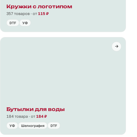
Кружки с логотипом
357 товаров · от
115 ₽
DTF
УФ
Бутылки для воды
184 товара · от
184 ₽
УФ
Шелкография
DTF