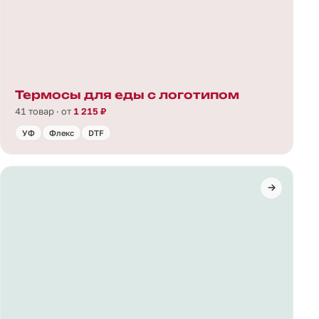
Термосы для еды с логотипом
41 товар · от
1 215 ₽
УФ
Флекс
DTF