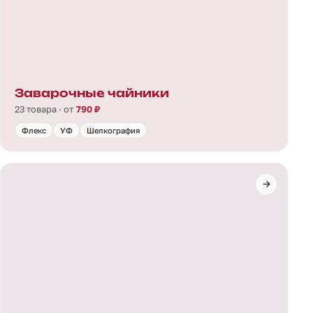
Заварочные чайники
23 товара · от
790 ₽
Флекс
УФ
Шелкография