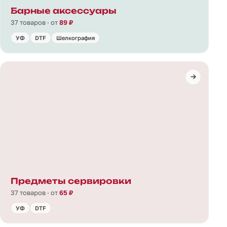
Барные аксессуары
37 товаров · от
89 ₽
УФ
DTF
Шелкография
Предметы сервировки
37 товаров · от
65 ₽
УФ
DTF