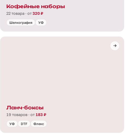
Кофейные наборы
22 товара · от
320 ₽
Шелкография
УФ
Ланч-боксы
19 товаров · от
183 ₽
УФ
DTF
Флекс