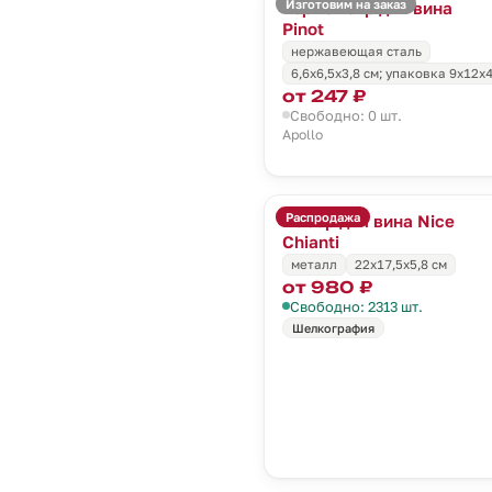
Изготовим на заказ
Термометр для вина
Pinot
нержавеющая сталь
6,6х6,5х3,8 см; упаковка 9х12х
от 247 ₽
Свободно: 0 шт.
Apollo
Распродажа
Набор для вина Nice
Chianti
металл
22х17,5х5,8 см
от 980 ₽
Свободно: 2313 шт.
Шелкография