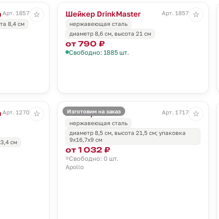
a
Шейкер DrinkMaster
Арт. 18573.00
Арт. 18574.00
☆
☆
та 8,4 см
нержавеющая сталь
диаметр 8,6 см, высота 21 см
от 790 ₽
Свободно: 1885 шт.
Изготовим на заказ
а
Шейкер Nellie
Арт. 12703.00
Арт. 17178.00
☆
☆
нержавеющая сталь
диаметр 8,5 см, высота 21,5 см; упаковка
9х16,7х9 см
x3,4 см
от 1 032 ₽
Свободно: 0 шт.
Apollo