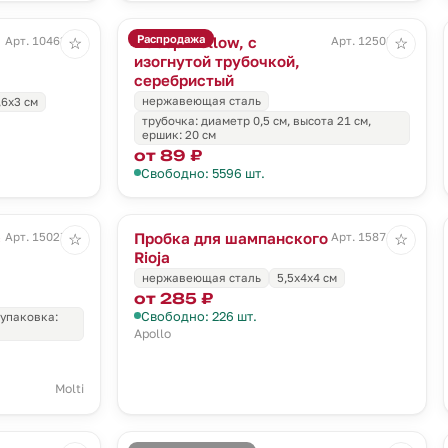
Распродажа
Набор Mellow, с
Арт. 10463.30
Арт. 12508.00
☆
☆
изогнутой трубочкой,
серебристый
нержавеющая сталь
,6х3 см
трубочка: диаметр 0,5 см, высота 21 см,
ершик: 20 см
от 89 ₽
Свободно: 5596 шт.
с
Пробка для шампанского
Арт. 15027.30
Арт. 15874.00
☆
☆
Rioja
нержавеющая сталь
5,5х4х4 см
от 285 ₽
Свободно: 226 шт.
 упаковка:
Apollo
Molti