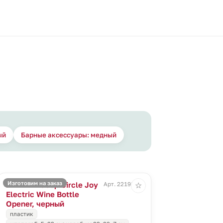
ый
Барные аксессуары: медный
Изготовим на заказ
Винный набор Circle Joy
Арт. 22198.30
☆
Electric Wine Bottle
Opener, черный
пластик