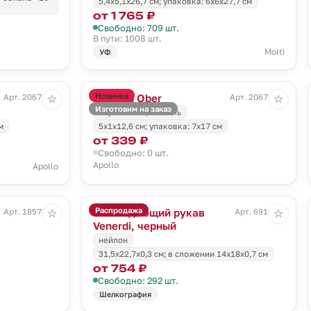
5,4х5,1х26,7 см; упаковка: 6x6x27,7 см
от 1 765 ₽
Свободно: 709 шт.
В пути: 1008 шт.
Molti
УФ
Новинка
Штопор Ober
Арт. 20677.00
Арт. 20679.00
☆
☆
Изготовим на заказ
нержавеющая сталь
м
5х1х12,6 см; упаковка: 7х17 см
от 339 ₽
Свободно: 0 шт.
Apollo
Apollo
Распродажа
Охлаждающий рукав
Арт. 18572.00
Арт. 6919.30
☆
☆
Venerdi, черный
нейлон
31,5х22,7х0,3 см; в сложении 14x18x0,7 см
от 754 ₽
Свободно: 292 шт.
Шелкография