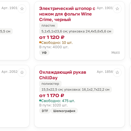
с
Электрический штопор с
Арт. 19011.10
Арт. 19012.30
☆
☆
ножом для фольги Wine
Crime, черный
пластик
5,5 см
5,1x5,1x23,6 см; упаковка 24,4х5,6х5,6 см
от 1 120 ₽
Свободно: 10 шт.
В пути: 4000 шт.
Molti
УФ
Охлаждающий рукав
Арт. 20526.60
Арт. 18569.00
☆
☆
ChillDay
полиэстер
15,5х22,5 см; упаковка: 16,1х2,7х22,2 см
от 1 170 ₽
Свободно: 475 шт.
В пути: 1020 шт.
DTF
Шелкография