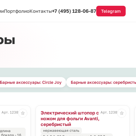
+7 (495) 128-06-87
ии
Портфолио
Контакты
Telegram
ры
Барные аксессуары: Circle Joy
Барные аксессуары: серебрист
Электрический штопор с
Арт. 12382.11
Арт. 12383.11
☆
☆
ножом для фольги Avanti,
серебристый
нержавеющая сталь
 длина
 бокала - 16