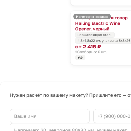
Изготовим на заказ
Электрический штопор
Hailing Electric Wine
Opener, черный
нержавеющая сталь
4,8x4,8x22 см; упаковка 8х8х26
от 2 415 ₽
Свободно: 0 шт.
УФ
Нужен расчёт по вашему макету? Пришлите его — о