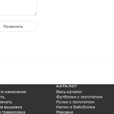
Позвонить
И
КАТАЛОГ
ги нанесения
Весь каталог
ать
Футболки с логотипом
печать
Ручки с логотипом
я вышивка
Кепки и бейсболки
я гравировка
Рюкзаки