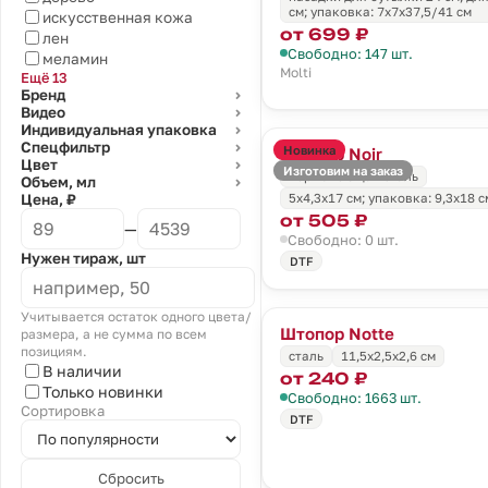
см; упаковка: 7x7x37,5/41 см
искусственная кожа
от 699 ₽
лен
Свободно: 147 шт.
меламин
Molti
Ещё 13
Бренд
⌄
Видео
⌄
Индивидуальная упаковка
⌄
Спецфильтр
⌄
Новинка
Штопор Noir
Цвет
⌄
Изготовим на заказ
нержавеющая сталь
Объем, мл
⌄
5х4,3х17 см; упаковка: 9,3х18 с
Цена, ₽
от 505 ₽
—
Свободно: 0 шт.
Нужен тираж, шт
DTF
Учитывается остаток одного цвета/
Штопор Notte
размера, а не сумма по всем
позициям.
сталь
11,5х2,5х2,6 см
В наличии
от 240 ₽
Только новинки
Свободно: 1663 шт.
Сортировка
DTF
Сбросить