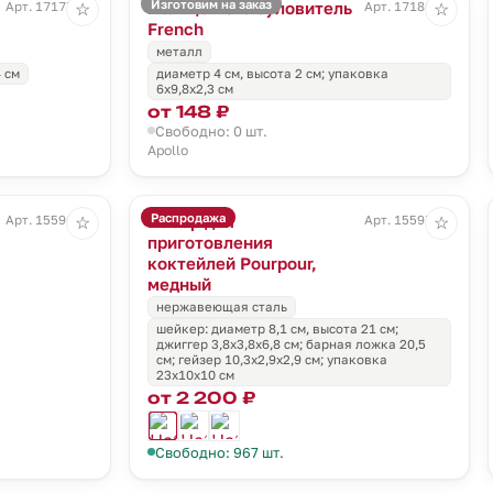
Изготовим на заказ
Кольцо-каплеуловитель
Арт. 17177.00
Арт. 17186.00
☆
☆
French
металл
4 см
диаметр 4 см, высота 2 см; упаковка
6х9,8х2,3 см
от 148 ₽
Свободно: 0 шт.
Apollo
Распродажа
Набор для
Арт. 15596.30
Арт. 15597.00
☆
☆
приготовления
коктейлей Pourpour,
медный
нержавеющая сталь
шейкер: диаметр 8,1 см, высота 21 см;
джиггер 3,8х3,8х6,8 см; барная ложка 20,5
см; гейзер 10,3х2,9х2,9 см; упаковка
23х10х10 см
от 2 200 ₽
Свободно: 967 шт.