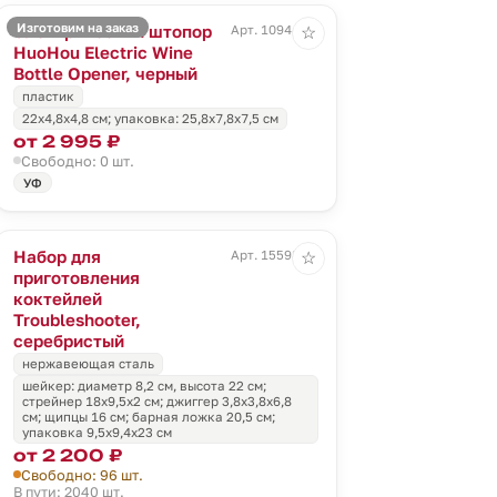
Изготовим на заказ
Электрический штопор
Арт. 10944.30
☆
HuoHou Electric Wine
Bottle Opener, черный
пластик
22x4,8x4,8 см; упаковка: 25,8x7,8x7,5 см
от 2 995 ₽
Свободно: 0 шт.
УФ
Набор для
Арт. 15598.11
☆
приготовления
коктейлей
Troubleshooter,
серебристый
нержавеющая сталь
шейкер: диаметр 8,2 см, высота 22 см;
стрейнер 18х9,5х2 см; джиггер 3,8х3,8х6,8
см; щипцы 16 см; барная ложка 20,5 см;
упаковка 9,5х9,4х23 см
от 2 200 ₽
Свободно: 96 шт.
В пути: 2040 шт.