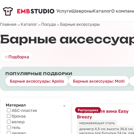
Услуги
Шевроны
Каталог
О компан
Главная
→
Каталог
→
Посуда
→
Барные аксессуары
Барные аксессуа
☆
Подборка
ПОПУЛЯРНЫЕ ПОДБОРКИ
Барные аксессуары: Apollo
Барные аксессуары: Molti
⌄
Материал
Распродажа
АБС-пластик
Аэратор для вина Easy
бронза
Breezy
велюр
нержавеющая сталь
гель
диаметр 6,5 см; высота 36,6 см;
дерево
насадки для бутылки 24 см, для