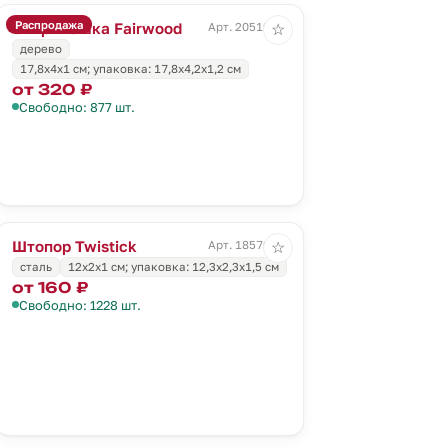
Распродажа
Открывашка Fairwood
Арт. 20519.00
☆
дерево
17,8х4х1 см; упаковка: 17,8х4,2х1,2 см
от 320 ₽
Свободно: 877 шт.
Штопор Twistick
Арт. 18570.00
☆
сталь
12х2х1 см; упаковка: 12,3х2,3х1,5 см
от 160 ₽
Свободно: 1228 шт.