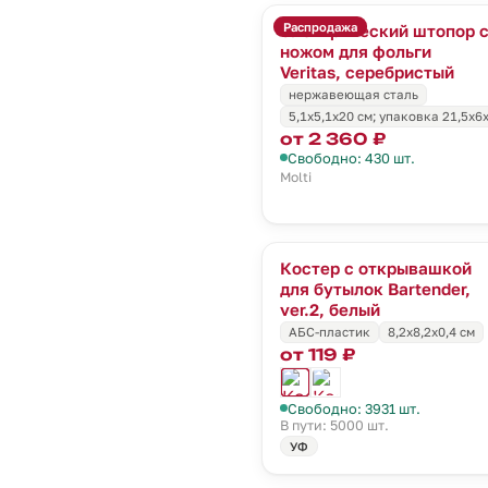
Распродажа
Электрический штопор 
ножом для фольги
Veritas, серебристый
нержавеющая сталь
5,1x5,1x20 см; упаковка 21,5х6х
от 2 360 ₽
Свободно: 430 шт.
Molti
Костер с открывашкой
для бутылок Bartender,
ver.2, белый
АБС-пластик
8,2x8,2x0,4 см
от 119 ₽
Свободно: 3931 шт.
В пути: 5000 шт.
УФ