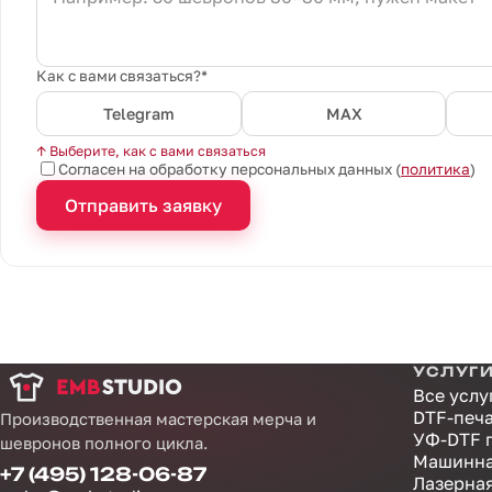
Как с вами связаться?*
Telegram
MAX
↑ Выберите, как с вами связаться
Согласен на обработку персональных данных (
политика
)
Отправить заявку
УСЛУГ
Все услу
DTF-печ
Производственная мастерская мерча и
УФ-DTF 
шевронов полного цикла.
Машинна
+7 (495) 128-06-87
Лазерна