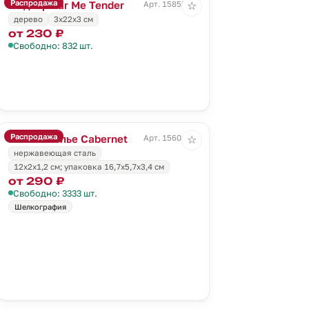
Распродажа
Мадлер Bar Me Tender
Арт. 15855.00
☆
дерево
3х22х3 см
от 230 ₽
Свободно: 832 шт.
Распродажа
Нож сомелье Cabernet
Арт. 15601.00
☆
нержавеющая сталь
12х2х1,2 см; упаковка 16,7х5,7х3,4 см
от 290 ₽
Свободно: 3333 шт.
Шелкография