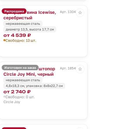
Распродажа
Кулер для вина Icewise,
Арт. 13042.10
☆
серебристый
нержавеющая сталь
диаметр 13,5, высота 17,7 см
от 4 539 ₽
Свободно: 13 шт.
Изготовим на заказ
Электрический штопор
Арт. 18549.30
☆
Circle Joy Mini, черный
нержавеющая сталь
4,8х18,3 см, упаковка: 8х8х22,7 см
от 2 740 ₽
Свободно: 0 шт.
Circle Joy