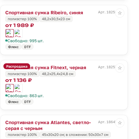
Спортивная сумка Ribeiro, синяя
Арт. 18256.40
☆
полиэстер 100%
48,2x30,5x23 cм
от 1 989 ₽
Свободно: 995 шт.
Флекс
DTF
Распродажа
Спортивная сумка Fitnext, черная
Арт. 18257.30
☆
полиэстер 100%
48,2х25,4х24,8 см
от 1 136 ₽
Свободно: 863 шт.
Флекс
DTF
Спортивная сумка Atlantes, светло-
Арт. 18645.13
☆
серая с черным
полиэстер 100%
45х30х20 см; в сложении: 50х30х7 см