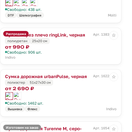
Свободно: 438 шт.
Molti
DTF
Шелкография
Распродажа
Сумка через плечо ringLink, черная
Арт. 13838.30
☆
полиуретан
25х20 см
от 990 ₽
Свободно: 906 шт.
Indivo
Сумка дорожная urbanPulse, черная
Арт. 16226.30
☆
полиэстер
51x27x30 см
от 2 690 ₽
Свободно: 1462 шт.
Indivo
Вышивка
Флекс
Изготовим на заказ
Сумка дорожная Turenne M, серо-
Арт. 16547.14
☆