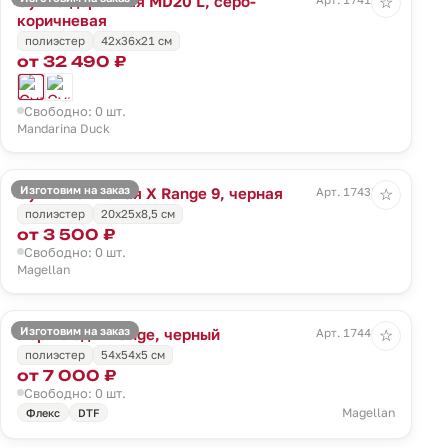
Сумка дорожная MD20 L, серо-
☆
коричневая
полиэстер
42x36x21 см
от 32 490 ₽
Свободно: 0 шт.
Mandarina Duck
Изготовим на заказ
Сумка плечевая X Range 9, черная
Арт. 17438.30
☆
полиэстер
20x25x8,5 см
от 3 500 ₽
Свободно: 0 шт.
Magellan
Изготовим на заказ
Портплед X Range, черный
Арт. 17441.30
☆
полиэстер
54х54х5 см
от 7 000 ₽
Свободно: 0 шт.
Magellan
Флекс
DTF