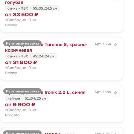
голубая
сумка - ПВХ
55x35x24,5 см
от 33 500 ₽
Свободно: 0 шт.
Delsey
Изготовим на заказ
Сумка дорожная Turenne S, красно-
Арт. 16546.59
☆
коричневая
сумка - ПВХ
45x24x24 см
от 31 800 ₽
Свободно: 0 шт.
Delsey
Изготовим на заказ
Сумка дорожная Ironik 2.0 L, синяя
Арт. 16865.40
☆
нейлон
51x34x25 см
от 9 900 ₽
Свободно: 0 шт.
Roncato
Изготовим на заказ
Арт. 17418.10