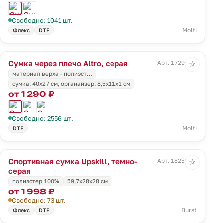
Свободно: 1041 шт.
Molti
Флекс
DTF
Сумка через плечо Altro, серая
Арт. 17294.10
☆
материал верха - полиэст…
cумка: 40x27 см, органайзер: 8,5x11х1 см
от 1 290 ₽
Свободно: 2556 шт.
Molti
DTF
Спортивная сумка Upskill, темно-
Арт. 18255.30
☆
серая
полиэстер 100%
59,7x28x28 см
от 1 998 ₽
Свободно: 73 шт.
Burst
Флекс
DTF