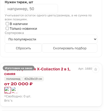
Нужен тираж, шт
Учитывается остаток одного цвета/размера, а не сумма по
всем позициям.
В наличии
Только новинки
Сортировка
Сбросить
Скопировать подбор
Изготовим на заказ
Сумка дорожная X-Collection 2 в 1,
Арт. 16809.40
☆
синяя
полиамид
43x28x19 см
от 20 000 ₽
Свободно: 0 шт.
Bric’s