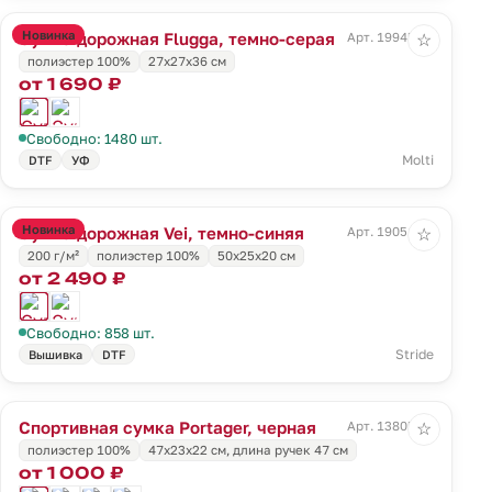
Новинка
Сумка дорожная Flugga, темно-серая
Арт. 19945.13
☆
полиэстер 100%
27x27x36 см
от 1 690 ₽
Свободно: 1480 шт.
Molti
DTF
УФ
Новинка
Сумка дорожная Vei, темно-синяя
Арт. 19051.40
☆
200 г/м²
полиэстер 100%
50x25x20 см
от 2 490 ₽
Свободно: 858 шт.
Stride
Вышивка
DTF
Спортивная сумка Portager, черная
Арт. 13805.30
☆
полиэстер 100%
47х23x22 см, длина ручек 47 см
от 1 000 ₽