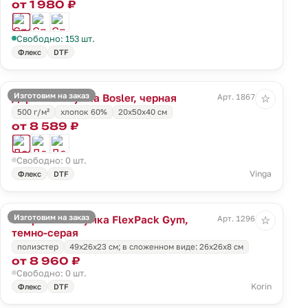
от 1 980 ₽
Свободно: 153 шт.
Флекс
DTF
Изготовим на заказ
Дорожная сумка Bosler, черная
Арт. 18671.30
☆
500 г/м²
хлопок 60%
20х50х40 см
от 8 589 ₽
Свободно: 0 шт.
Vinga
Флекс
DTF
Изготовим на заказ
Спортивная сумка FlexPack Gym,
Арт. 12961.11
☆
темно-серая
полиэстер
49х26х23 см; в сложенном виде: 26х26х8 см
от 8 960 ₽
Свободно: 0 шт.
Korin
Флекс
DTF