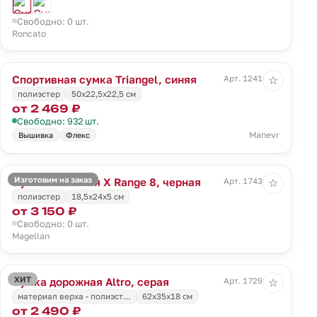
Свободно: 0 шт.
Roncato
Спортивная сумка Triangel, синяя
Арт. 12416.44
☆
полиэстер
50х22,5х22,5 см
от 2 469 ₽
Свободно: 932 шт.
Manevr
Вышивка
Флекс
Изготовим на заказ
Сумка плечевая X Range 8, черная
Арт. 17439.30
☆
полиэстер
18,5x24x5 см
от 3 150 ₽
Свободно: 0 шт.
Magellan
ХИТ
Сумка дорожная Altro, серая
Арт. 17293.10
☆
материал верха - полиэст…
62x35x18 см
от 2 490 ₽