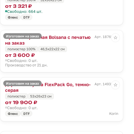
от 3 321 ₽
Свободно: 664 шт.
Флекс
DTF
Изготовим на заказ
Сумка спортивная Bolsana с печатью
Арт. 18769.00
☆
на заказ
полиэстер 100%
46,5х22х22 см
от 3 600 ₽
Свободно: 0 шт.
Производство от 21 дн.
Изготовим на заказ
Дорожная сумка FlexPack Go, темно-
Арт. 14938.31
☆
серая
полиэстер
53x26x23 см
от 19 900 ₽
Свободно: 0 шт.
Korin
Флекс
DTF