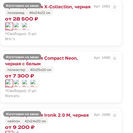
Изготовим на заказ
Сумка дорожная X-Collection, черная
Арт. 16810.30
☆
полиамид
46x24x22 см
от 28 500 ₽
Свободно: 0 шт.
Bric’s
Изготовим на заказ
Сумка дорожная Compact Neon,
Арт. 16863.33
☆
черная с белым
полиэстер
40x25x20 см
от 7 300 ₽
Свободно: 0 шт.
Roncato
Изготовим на заказ
Сумка дорожная Ironik 2.0 M, черная
Арт. 16866.30
☆
нейлон
42x24x20 см
от 9 200 ₽