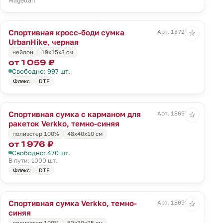
Magellan
Спортивная кросс-боди сумка
Арт. 18722.30
☆
UrbanHike, черная
нейлон
19х15x3 см
от 1 059 ₽
Свободно: 997 шт.
Флекс
DTF
Спортивная сумка с карманом для
Арт. 18697.43
☆
ракеток Verkko, темно-синяя
полиэстер 100%
48х40х10 см
от 1 976 ₽
Свободно: 470 шт.
В пути: 1000 шт.
Флекс
DTF
Спортивная сумка Verkko, темно-
Арт. 18698.43
☆
синяя
полиэстер 100%
52х30х25 см