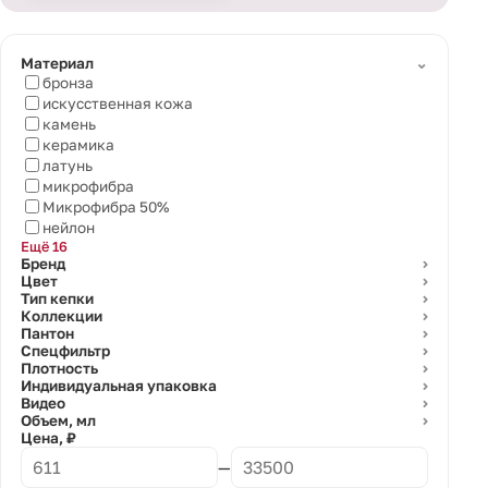
⌄
Материал
бронза
искусственная кожа
камень
керамика
латунь
микрофибра
Микрофибра 50%
нейлон
Ещё 16
Бренд
⌄
Цвет
⌄
Тип кепки
⌄
Коллекции
⌄
Пантон
⌄
Спецфильтр
⌄
Плотность
⌄
Индивидуальная упаковка
⌄
Видео
⌄
Объем, мл
⌄
Цена, ₽
—