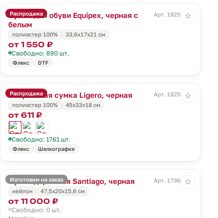
Распродажа
Сумка для обуви Equipex, черная с
Арт. 18254.30
☆
белым
полиэстер 100%
33,6x17x21 см
от 1 550 ₽
Свободно: 890 шт.
Флекс
DTF
Распродажа
Спортивная сумка Ligero, черная
Арт. 18258.30
☆
полиэстер 100%
45х33х18 см
от 611 ₽
Свободно: 1761 шт.
Флекс
Шелкография
Изготовим на заказ
Сумка дорожная Santiago, черная
Арт. 17963.30
☆
нейлон
47,5х20x15,6 см
от 11 000 ₽
Свободно: 0 шт.