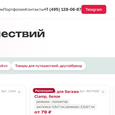
+7 (495) 128-06-87
ии
Портфолио
Контакты
Telegram
шествий
ndivo
Товары для путешествий: другойбренд
Распродажа
Крепление для багажа
Арт. 11646.10
Арт. MKT4280wht
☆
☆
Clamp, белое
ремешок - полиэстер
застежка: 3,5х7 см; ремешок: 2,5х27 см
от 79 ₽