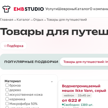
Услуги
Шевроны
Каталог
О компан
Главная
→
Каталог
→
Отдых
→
Товары для путешествий
Товары для путе
☆
Подборка
Товары для путешествий: I
ПОПУЛЯРНЫЕ ПОДБОРКИ
⌄
Материал
бронза
Водонепроницаемый
дерево
мешок Ikke Vann, серый
искусственная кожа
нейлон
33х45 см
керамика
от 622 ₽
Микрофибра 50%
Свободно: 1389 шт.