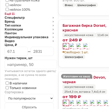
натуральная кожа
В пути: 800 шт.
нейлон
Флекс
Шелкография
нейлон 100%
Ещё 11
Спецфильтр
⌄
Бренд
⌄
Багажная бирка Dorset,
Тип кепки
⌄
Коллекции
красная
⌄
Пантон
⌄
искусственная кожа
11х6 см
Индивидуальная упаковка
⌄
от 249 ₽
Видео
⌄
Цена, ₽
—
Свободно: 1 шт.
Шелкография
Нужен тираж, шт
Учитывается остаток одного цвета/
размера, а не сумма по всем
Изготовим на заказ
Багажная бирка Devon,
позициям.
черная
В наличии
искусственная кожа
Только новинки
25х4,3 см, вставка 7,4x3,4 см
Сортировка
от 199 ₽
Сбросить
Свободно: 0 шт.