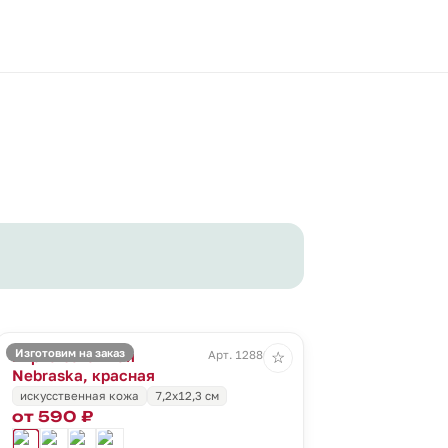
Изготовим на заказ
Бирка багажная
Арт. 12880.50
☆
Nebraska, красная
искусственная кожа
7,2х12,3 см
от 590 ₽