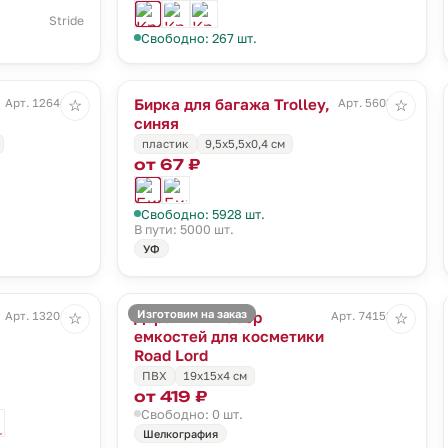
Stride
Свободно: 267 шт.
Бирка для багажа Trolley,
Арт. 12646.50
Арт. 5603.40
☆
☆
синяя
пластик
9,5х5,5х0,4 см
от 67 ₽
Свободно: 5928 шт.
В пути: 5000 шт.
УФ
Изготовим на заказ
Дорожный набор
Арт. 13201.30
Арт. 74152.00
☆
☆
емкостей для косметики
Road Lord
ПВХ
19x15x4 см
от 419 ₽
Свободно: 0 шт.
Шелкография