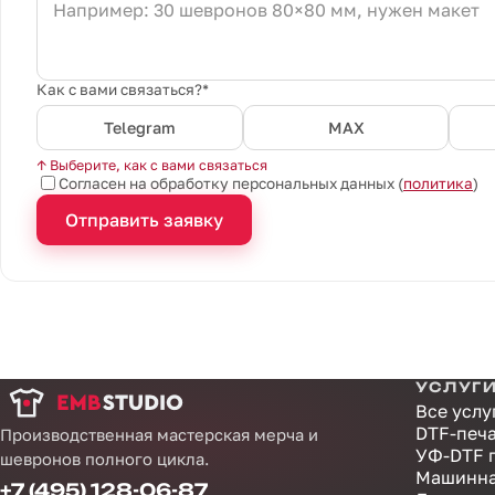
Как с вами связаться?*
Telegram
MAX
↑ Выберите, как с вами связаться
Согласен на обработку персональных данных (
политика
)
Отправить заявку
УСЛУГ
Все услу
DTF-печ
Производственная мастерская мерча и
УФ-DTF 
шевронов полного цикла.
Машинна
+7 (495) 128-06-87