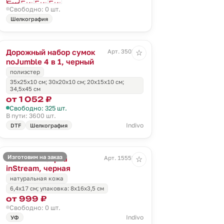
Свободно: 0 шт.
Шелкография
Дорожный набор сумок
Арт. 3503.30
☆
noJumble 4 в 1, черный
полиэстер
35х25х10 см; 30х20х10 см; 20х15х10 см;
34,5х45 см
от 1 052 ₽
Свободно: 325 шт.
В пути: 3600 шт.
Indivo
DTF
Шелкография
Изготовим на заказ
Багажная бирка
Арт. 15552.30
☆
inStream, черная
натуральная кожа
6,4х17 см; упаковка: 8х16х3,5 см
от 999 ₽
Свободно: 0 шт.
Indivo
УФ