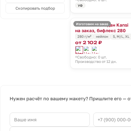
УФ
Скопировать подбор
Изготовим на заказ
Чехол на чемодан Kansi
на заказ, бифлекс 280
280 г/м²
нейлон
S, M/L, XL
от 2 102 ₽
Свободно: 0 шт.
Производство от 12 дн.
Нужен расчёт по вашему макету? Пришлите его — о