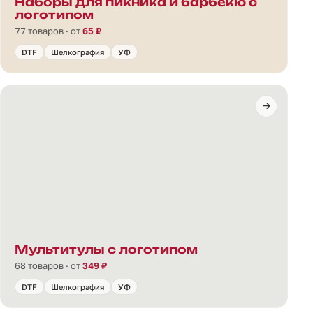
Наборы для пикника и барбекю с
логотипом
77 товаров · от
65 ₽
DTF
Шелкография
УФ
Мультитулы с логотипом
68 товаров · от
349 ₽
DTF
Шелкография
УФ