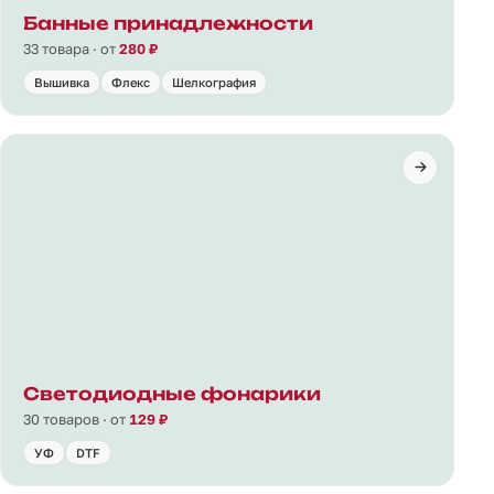
Банные принадлежности
33 товара · от
280 ₽
Вышивка
Флекс
Шелкография
Светодиодные фонарики
30 товаров · от
129 ₽
УФ
DTF