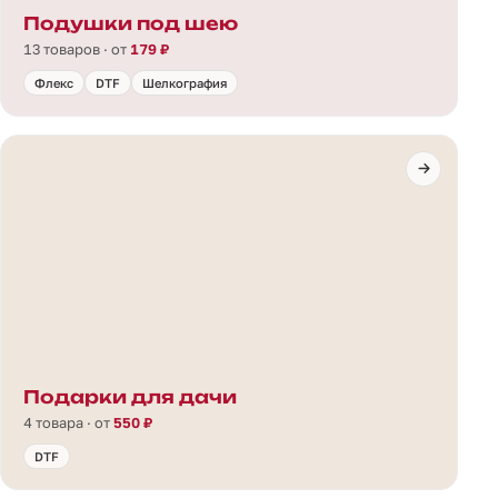
Подушки под шею
13 товаров · от
179 ₽
Флекс
DTF
Шелкография
Подарки для дачи
4 товара · от
550 ₽
DTF