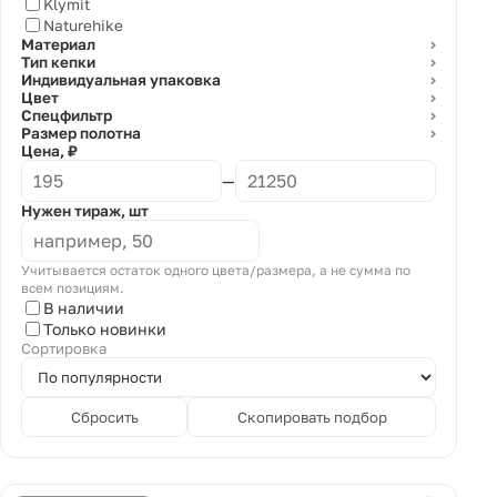
Klymit
Naturehike
Материал
⌄
Тип кепки
⌄
Индивидуальная упаковка
⌄
Цвет
⌄
Спецфильтр
⌄
Размер полотна
⌄
Цена, ₽
—
Нужен тираж, шт
Учитывается остаток одного цвета/размера, а не сумма по
всем позициям.
В наличии
Только новинки
Сортировка
Сбросить
Скопировать подбор