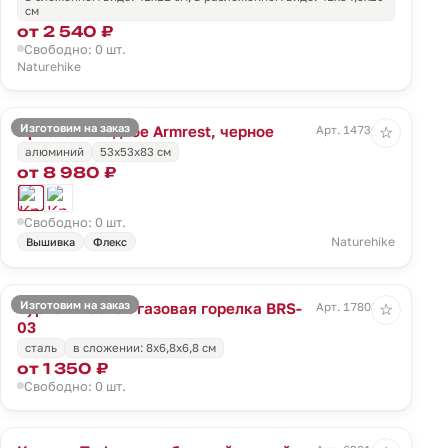
см
от 2 540 ₽
Свободно: 0 шт.
Naturehike
Изготовим на заказ
Кресло складное Armrest, черное
Арт. 14730.30
☆
алюминий
53х53х83 см
от 8 980 ₽
Свободно: 0 шт.
Naturehike
Вышивка
Флекс
Изготовим на заказ
Туристическая газовая горелка BRS-
Арт. 17808.10
☆
03
сталь
в сложении: 8x6,8x6,8 см
от 1 350 ₽
Свободно: 0 шт.