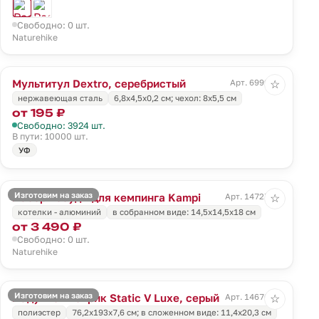
Свободно: 0 шт.
Naturehike
Мультитул Dextro, серебристый
Арт. 6999.10
☆
нержавеющая сталь
6,8х4,5х0,2 см; чехол: 8х5,5 см
от 195 ₽
Свободно: 3924 шт.
В пути: 10000 шт.
УФ
Изготовим на заказ
Набор посуды для кемпинга Kampi
Арт. 14727.10
☆
котелки - алюминий
в собранном виде: 14,5х14,5х18 см
от 3 490 ₽
Свободно: 0 шт.
Naturehike
Изготовим на заказ
Надувной коврик Static V Luxe, серый
Арт. 14670.11
☆
полиэстер
76,2x193x7,6 см; в сложенном виде: 11,4x20,3 см