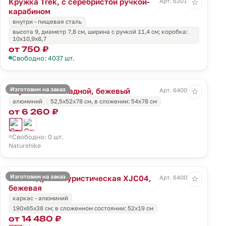
Кружка Trek, с серебристой ручкой-
Арт. 63011.10
☆
карабином
внутри - пищевая сталь
высота 9, диаметр 7,8 см, ширина с ручкой 11,4 см; коробка:
10х10,9х8,7
от 750 ₽
Свободно: 4037 шт.
Изготовим на заказ
Стул MW02 складной, бежевый
Арт. 64000.00
☆
алюминий
52,5х52х78 см, в сложении: 54х78 см
от 6 260 ₽
Свободно: 0 шт.
Naturehike
Изготовим на заказ
Раскладушка туристическая XJC04,
Арт. 64003.00
☆
бежевая
каркас - алюминий
190х65х38 см; в сложенном состоянии: 52х19 см
от 14 480 ₽