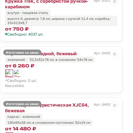
Кружка Trek, с серебристой ручкой-
Арт. 63011.10
☆
карабином
внутри - пищевая сталь
высота 9, диаметр 7,8 см, ширина с ручкой 11,4 см; коробка:
10х10,9х8,7
от 750 ₽
Свободно: 4037 шт.
Изготовим на заказ
Стул MW02 складной, бежевый
Арт. 64000.00
☆
алюминий
52,5х52х78 см, в сложении: 54х78 см
от 6 260 ₽
Свободно: 0 шт.
Naturehike
Изготовим на заказ
Раскладушка туристическая XJC04,
Арт. 64003.00
☆
бежевая
каркас - алюминий
190х65х38 см; в сложенном состоянии: 52х19 см
от 14 480 ₽