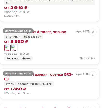
см
от 2 540 ₽
Свободно: 0 шт.
Naturehike
Изготовим на заказ
Кресло складное Armrest, черное
Арт. 14730.30
☆
алюминий
53х53х83 см
от 8 980 ₽
Свободно: 0 шт.
Naturehike
Вышивка
Флекс
Изготовим на заказ
Туристическая газовая горелка BRS-
Арт. 17808.10
☆
03
сталь
в сложении: 8x6,8x6,8 см
от 1 350 ₽
Свободно: 0 шт.