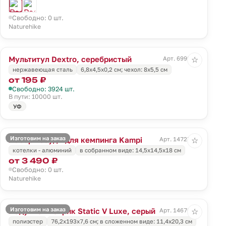
Свободно: 0 шт.
Naturehike
Мультитул Dextro, серебристый
Арт. 6999.10
☆
нержавеющая сталь
6,8х4,5х0,2 см; чехол: 8х5,5 см
от 195 ₽
Свободно: 3924 шт.
В пути: 10000 шт.
УФ
Изготовим на заказ
Набор посуды для кемпинга Kampi
Арт. 14727.10
☆
котелки - алюминий
в собранном виде: 14,5х14,5х18 см
от 3 490 ₽
Свободно: 0 шт.
Naturehike
Изготовим на заказ
Надувной коврик Static V Luxe, серый
Арт. 14670.11
☆
полиэстер
76,2x193x7,6 см; в сложенном виде: 11,4x20,3 см