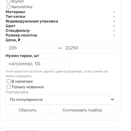
Klymit
Naturehike
Материал
⌄
Тип кепки
⌄
Индивидуальная упаковка
⌄
Цвет
⌄
Спецфильтр
⌄
Размер полотна
⌄
Цена, ₽
—
Нужен тираж, шт
Учитывается остаток одного цвета/размера, а не сумма по
всем позициям.
В наличии
Только новинки
Сортировка
Сбросить
Скопировать подбор