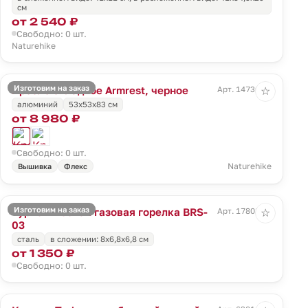
см
от 2 540 ₽
Свободно: 0 шт.
Naturehike
Изготовим на заказ
Кресло складное Armrest, черное
Арт. 14730.30
☆
алюминий
53х53х83 см
от 8 980 ₽
Свободно: 0 шт.
Naturehike
Вышивка
Флекс
Изготовим на заказ
Туристическая газовая горелка BRS-
Арт. 17808.10
☆
03
сталь
в сложении: 8x6,8x6,8 см
от 1 350 ₽
Свободно: 0 шт.