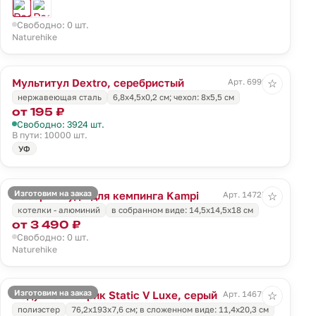
Свободно: 0 шт.
Naturehike
Мультитул Dextro, серебристый
Арт. 6999.10
☆
нержавеющая сталь
6,8х4,5х0,2 см; чехол: 8х5,5 см
от 195 ₽
Свободно: 3924 шт.
В пути: 10000 шт.
УФ
Изготовим на заказ
Набор посуды для кемпинга Kampi
Арт. 14727.10
☆
котелки - алюминий
в собранном виде: 14,5х14,5х18 см
от 3 490 ₽
Свободно: 0 шт.
Naturehike
Изготовим на заказ
Надувной коврик Static V Luxe, серый
Арт. 14670.11
☆
полиэстер
76,2x193x7,6 см; в сложенном виде: 11,4x20,3 см