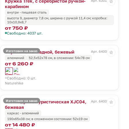
Кружка Trek, с серебристой ручкой-
Арт. 63011.10
☆
карабином
внутри - пищевая сталь
высота 9, диаметр 7,8 см, ширина с ручкой 11,4 см; коробка:
10х10,9х8,7
от 750 ₽
Свободно: 4037 шт.
Изготовим на заказ
Стул MW02 складной, бежевый
Арт. 64000.00
☆
алюминий
52,5х52х78 см, в сложении: 54х78 см
от 6 260 ₽
Свободно: 0 шт.
Naturehike
Изготовим на заказ
Раскладушка туристическая XJC04,
Арт. 64003.00
☆
бежевая
каркас - алюминий
190х65х38 см; в сложенном состоянии: 52х19 см
от 14 480 ₽