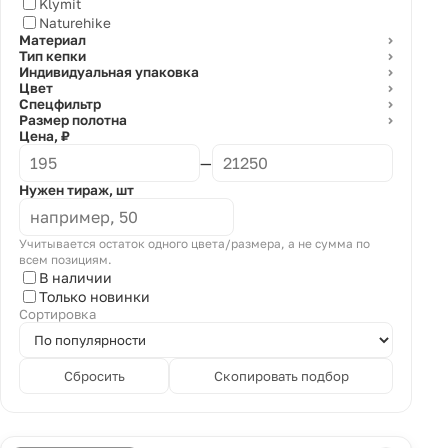
Klymit
Naturehike
Материал
⌄
Тип кепки
⌄
Индивидуальная упаковка
⌄
Цвет
⌄
Спецфильтр
⌄
Размер полотна
⌄
Цена, ₽
—
Нужен тираж, шт
Учитывается остаток одного цвета/размера, а не сумма по
всем позициям.
В наличии
Только новинки
Сортировка
Сбросить
Скопировать подбор