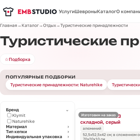
Услуги
Шевроны
Каталог
О компан
Главная
→
Каталог
→
Отдых
→
Туристические принадлежности
Туристические п
☆
Подборка
ПОПУЛЯРНЫЕ ПОДБОРКИ
Туристические принадлежности: Naturehike
Туристически
⌄
Бренд
Изготовим на заказ
Klymit
Стол Yamami L03
Naturehike
складной, серый
Материал
⌄
алюминий
Тип кепки
⌄
52,5x52,5х42 см; в сложенном 
Индивидуальная упаковка
⌄
70х20х10 см