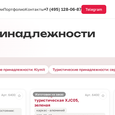
+7 (495) 128-06-87
ии
Портфолио
Контакты
Telegram
ринадлежности
е принадлежности: Klymit
Туристические принадлежности: се
Изготовим на заказ
Раскладушка
Арт. 64001.10
Арт. 64002.90
☆
☆
туристическая XJC05,
зеленая
каркас - алюминий
состоянии: