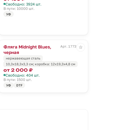
Свободно: 3924 шт.
В пути: 10000 шт.
УФ
Фляга Midnight Blues,
Арт. 17732.30
☆
черная
нержавеющая сталь
10,3х18,3х3,3 см; коробка: 12х19,3х4,8 см
от 2 000 ₽
Свободно: 404 шт.
В пути: 1500 шт.
УФ
DTF