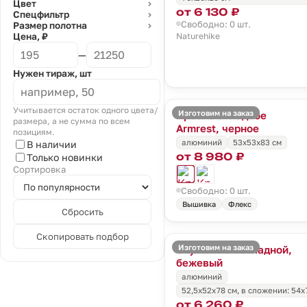
Цвет
⌄
от 6 130 ₽
Спецфильтр
⌄
Свободно: 0 шт.
Размер полотна
⌄
Naturehike
Цена, ₽
—
Нужен тираж, шт
Учитывается остаток одного цвета/
Изготовим на заказ
Кресло складное
размера, а не сумма по всем
Armrest, черное
позициям.
алюминий
53х53х83 см
В наличии
от 8 980 ₽
Только новинки
Сортировка
Свободно: 0 шт.
Вышивка
Флекс
Сбросить
Скопировать подбор
Изготовим на заказ
Стул MW02 складной,
бежевый
алюминий
52,5х52х78 см, в сложении: 54х
от 6 260 ₽