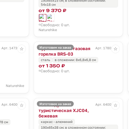
190х65х15 см; в сложенном состоянии:
54х18 см
от 9 370 ₽
Свободно: 0 шт.
Naturehike
Изготовим на заказ
Туристическая газовая
Арт. 14730.30
Арт. 17808.10
☆
☆
горелка BRS-03
сталь
в сложении: 8x6,8x6,8 см
от 1 350 ₽
Свободно: 0 шт.
Naturehike
Изготовим на заказ
Раскладушка
Арт. 64000.00
Арт. 64003.00
☆
☆
туристическая XJC04,
бежевая
каркас - алюминий
78 см
190х65х38 см; в сложенном состоянии: