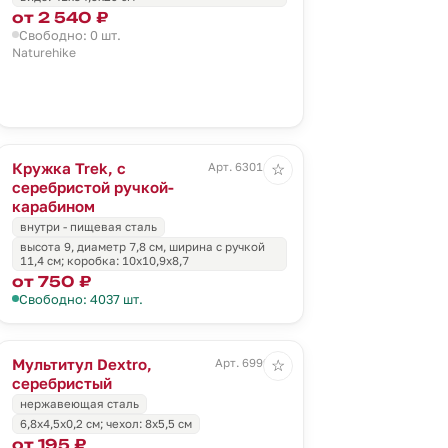
от 2 540 ₽
Свободно: 0 шт.
Naturehike
Кружка Trek, с
Арт. 63011.10
☆
серебристой ручкой-
карабином
внутри - пищевая сталь
высота 9, диаметр 7,8 см, ширина с ручкой
11,4 см; коробка: 10х10,9х8,7
от 750 ₽
Свободно: 4037 шт.
Мультитул Dextro,
Арт. 6999.10
☆
серебристый
нержавеющая сталь
6,8х4,5х0,2 см; чехол: 8х5,5 см
от 195 ₽