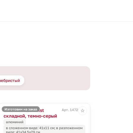
ребристый
Изготовим на заказ
Стол Tourist Twist
Арт. 14729.11
☆
складной, темно-серый
алюминий
в сложенном виде: 41x11 см; в разложенном
виде: 41х34,5х29 см