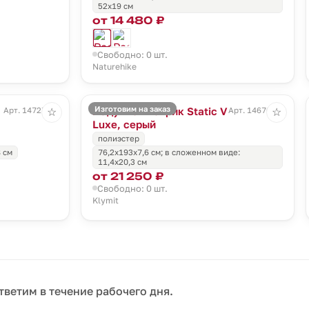
52х19 см
от 14 480 ₽
Свободно: 0 шт.
Naturehike
Изготовим на заказ
Надувной коврик Static V
Арт. 14727.10
Арт. 14670.11
☆
☆
Luxe, серый
полиэстер
 см
76,2x193x7,6 см; в сложенном виде:
11,4x20,3 см
от 21 250 ₽
Свободно: 0 шт.
Klymit
тветим в течение рабочего дня.