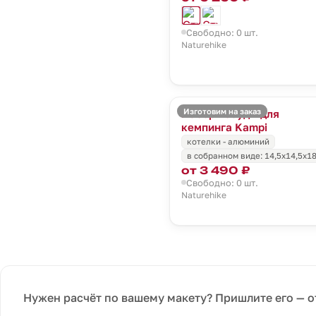
Свободно: 0 шт.
Naturehike
Изготовим на заказ
Набор посуды для
кемпинга Kampi
котелки - алюминий
в собранном виде: 14,5х14,5х18
от 3 490 ₽
Свободно: 0 шт.
Naturehike
Нужен расчёт по вашему макету? Пришлите его — о