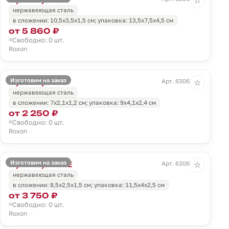
☆
нержавеющая сталь
в сложении: 10,5х3,5х1,5 см; упаковка: 13,5х7,5х4,5 см
от 5 860 ₽
Свободно: 0 шт.
Roxon
Изготовим на заказ
Мультитул M4
Арт. 63062.59
☆
нержавеющая сталь
в сложении: 7х2,1х1,2 см; упаковка: 9х4,1х2,4 см
от 2 250 ₽
Свободно: 0 шт.
Roxon
Изготовим на заказ
Мультитул KS2E
Арт. 63063.30
☆
нержавеющая сталь
в сложении: 8,5х2,5х1,5 см; упаковка: 11,5х4х2,5 см
от 3 750 ₽
Свободно: 0 шт.
Roxon