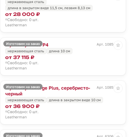
нержавеющая сталь
длина в закрытом виде 11,5 см, лезвия 8,13 см
от 28 000 ₽
Свободно: 0 шт.
Leatherman
Изготовим на заказ
Мультитул Free P4
Арт. 10856.10
☆
нержавеющая сталь
длина 10 см
от 37 115 ₽
Свободно: 0 шт.
Leatherman
Изготовим на заказ
Мультитул Charge Plus, серебристо-
Арт. 10857.13
☆
черный
нержавеющая сталь
длина в закрытом виде 10 см
от 36 900 ₽
Свободно: 0 шт.
Leatherman
Изготовим на заказ
Мультитул Flex
Арт. 63061.10