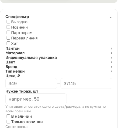
⌄
Спецфильтр
Выгодно
Новинки
Партнерам
Первая линия
Хит
Пантон
⌄
Материал
⌄
Индивидуальная упаковка
⌄
Цвет
⌄
Бренд
⌄
Тип кепки
⌄
Цена, ₽
—
Нужен тираж, шт
Учитывается остаток одного цвета/размера, а не сумма по
всем позициям.
В наличии
Только новинки
Сортировка