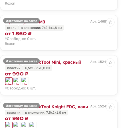
Roxon
Изготовим на заказ
Мультитул Mini M3
Арт. 14685.10
☆
сталь
в сложении: 7х2,4х1,6 см
от 1 860 ₽
Свободно: 0 шт.
Roxon
Изготовим на заказ
Нож-брелок NexTool Mini, красный
Арт. 15241.50
☆
пластик
6,5х1,85х0,8 см
от 990 ₽
Свободно: 0 шт.
Изготовим на заказ
Нож-брелок NexTool Knight EDC, хаки
Арт. 15240.99
☆
пластик
в сложении: 7,5х2х1,9 см
от 990 ₽