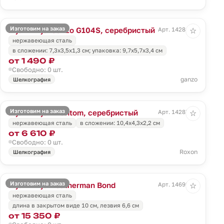
Изготовим на заказ
Мультитул Ganzo G104S, серебристый
Арт. 14284.10
☆
нержавеющая сталь
в сложении: 7,3х3,5х1,3 см; упаковка: 9,7х5,7х3,4 см
от 1 490 ₽
Свободно: 0 шт.
ganzo
Шелкография
Изготовим на заказ
Мультитул Phantom, серебристый
Арт. 14287.10
☆
нержавеющая сталь
в сложении: 10,4х4,3х2,2 см
от 6 610 ₽
Свободно: 0 шт.
Roxon
Шелкография
Изготовим на заказ
Мультитул Leatherman Bond
Арт. 14699.10
☆
нержавеющая сталь
длина в закрытом виде 10 см, лезвия 6,6 см
от 15 350 ₽