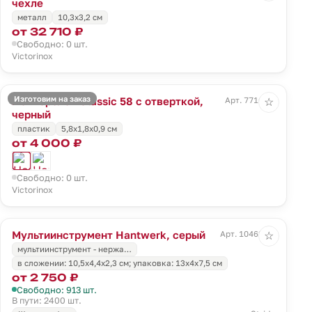
чехле
металл
10,3х3,2 см
от 32 710 ₽
Свободно: 0 шт.
Victorinox
Изготовим на заказ
Нож-брелок Classic 58 с отверткой,
Арт. 7716.30
☆
черный
пластик
5,8x1,8x0,9 см
от 4 000 ₽
Свободно: 0 шт.
Victorinox
Мультиинструмент Hantwerk, серый
Арт. 10462.10
☆
мультиинструмент - нержа…
в сложении: 10,5х4,4х2,3 см; упаковка: 13х4х7,5 см
от 2 750 ₽
Свободно: 913 шт.
В пути: 2400 шт.