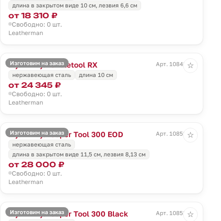
длина в закрытом виде 10 см, лезвия 6,6 см
от 18 310 ₽
Свободно: 0 шт.
Leatherman
Изготовим на заказ
Мультитул Skeletool RX
Арт. 10848.50
☆
нержавеющая сталь
длина 10 см
от 24 345 ₽
Свободно: 0 шт.
Leatherman
Изготовим на заказ
Мультитул Super Tool 300 EOD
Арт. 10852.30
☆
нержавеющая сталь
длина в закрытом виде 11,5 см, лезвия 8,13 см
от 28 000 ₽
Свободно: 0 шт.
Leatherman
Изготовим на заказ
Мультитул Super Tool 300 Black
Арт. 10853.30
☆