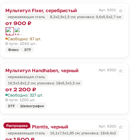
Мультитул Fixer, серебристый
Арт. 63014.10
☆
нержавеющая сталь
8,3x2,9x1,5 см; упаковка: 9,6х5,5х2,7 см
от 900 ₽
Свободно: 97 шт.
В пути: 2040 шт.
Флекс
DTF
Мультитул Handhaben, черный
Арт. 63030.30
☆
нержавеющая сталь
16,5x3,8x2,2 см; упаковка: 18x6,3x3,3 см
от 2 200 ₽
Свободно: 327 шт.
В пути: 1200 шт.
DTF
Шелкография
Распродажа
Мультитул Plentis, черный
Арт. 63031.30
☆
нержавеющая сталь
16,1х7,5х1,85 см; упаковка: 18x9,4x3
от 1 500 ₽