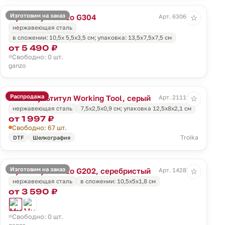
Изготовим на заказ
Мультитул Ganzo G304
Арт. 63064.31
☆
нержавеющая сталь
в сложении: 10,5х 5,5х3,5 см; упаковка: 13,5х7,5х7,5 см
от 5 490 ₽
Свободно: 0 шт.
ganzo
Распродажа
Мини-мультитул Working Tool, серый
Арт. 21119.10
☆
нержавеющая сталь
7,5х2,5х0,9 см; упаковка 12,5х8х2,1 см
от 1 997 ₽
Свободно: 67 шт.
Troika
DTF
Шелкография
Изготовим на заказ
Мультитул Ganzo G202, серебристый
Арт. 14283.10
☆
нержавеющая сталь
в сложении: 10,5х5х1,8 см
от 3 590 ₽
Свободно: 0 шт.