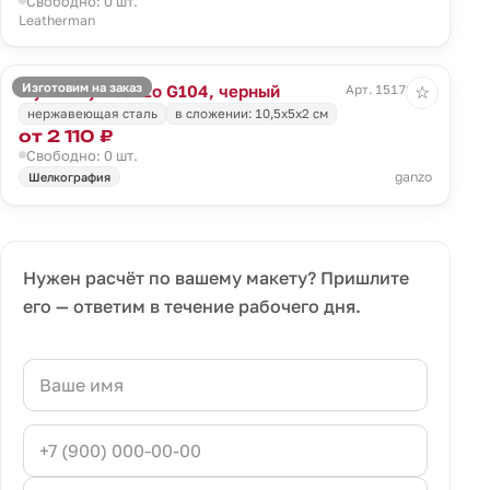
Свободно: 0 шт.
Leatherman
Изготовим на заказ
Мультитул Ganzo G104, черный
Арт. 15172.30
☆
нержавеющая сталь
в сложении: 10,5х5х2 см
от 2 110 ₽
Свободно: 0 шт.
ganzo
Шелкография
Нужен расчёт по вашему макету? Пришлите
его — ответим в течение рабочего дня.