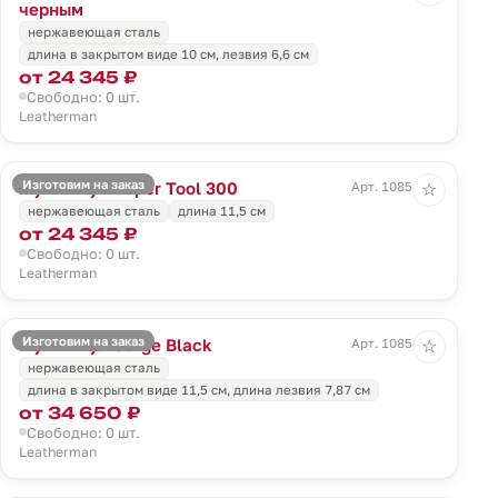
черным
нержавеющая сталь
длина в закрытом виде 10 см, лезвия 6,6 см
от 24 345 ₽
Свободно: 0 шт.
Leatherman
Изготовим на заказ
Мультитул Super Tool 300
Арт. 10851.10
☆
нержавеющая сталь
длина 11,5 см
от 24 345 ₽
Свободно: 0 шт.
Leatherman
Изготовим на заказ
Мультитул Surge Black
Арт. 10854.30
☆
нержавеющая сталь
длина в закрытом виде 11,5 cм, длина лезвия 7,87 cм
от 34 650 ₽
Свободно: 0 шт.
Leatherman