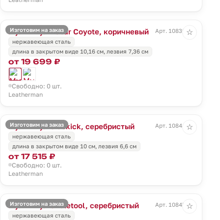
Изготовим на заказ
Мультитул Rebar Coyote, коричневый
Арт. 10839.99
☆
нержавеющая сталь
длина в закрытом виде 10,16 см, лезвия 7,36 см
от 19 699 ₽
Свободно: 0 шт.
Leatherman
Изготовим на заказ
Мультитул Sidekick, серебристый
Арт. 10841.10
☆
нержавеющая сталь
длина в закрытом виде 10 см, лезвия 6,6 см
от 17 515 ₽
Свободно: 0 шт.
Leatherman
Изготовим на заказ
Мультитул Skeletool, серебристый
Арт. 10845.10
☆
нержавеющая сталь