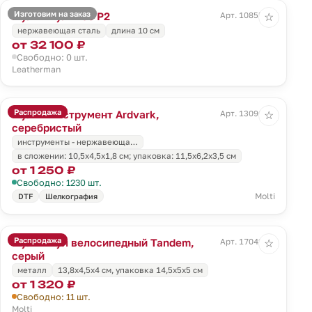
Изготовим на заказ
Мультитул Free P2
Арт. 10855.10
☆
нержавеющая сталь
длина 10 см
от 32 100 ₽
Свободно: 0 шт.
Leatherman
Распродажа
Мультиинструмент Ardvark,
Арт. 13090.10
☆
серебристый
инструменты - нержавеюща…
в сложении: 10,5х4,5х1,8 см; упаковка: 11,5х6,2х3,5 см
от 1 250 ₽
Свободно: 1230 шт.
Molti
DTF
Шелкография
Распродажа
Мультитул велосипедный Tandem,
Арт. 17042.10
☆
серый
металл
13,8x4,5x4 см, упаковка 14,5х5х5 см
от 1 320 ₽
Свободно: 11 шт.
Molti