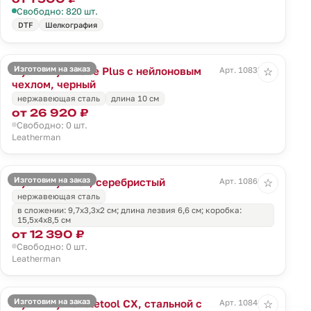
Свободно: 820 шт.
DTF
Шелкография
Изготовим на заказ
Мультитул Wave Plus с нейлоновым
Арт. 10833.30
☆
чехлом, черный
нержавеющая сталь
длина 10 см
от 26 920 ₽
Свободно: 0 шт.
Leatherman
Изготовим на заказ
Мультитул Rev, серебристый
Арт. 10866.10
☆
нержавеющая сталь
в сложении: 9,7х3,3х2 см; длина лезвия 6,6 см; коробка:
15,5х4х8,5 см
от 12 390 ₽
Свободно: 0 шт.
Leatherman
Изготовим на заказ
Мультитул Skeletool CX, стальной с
Арт. 10846.13
☆