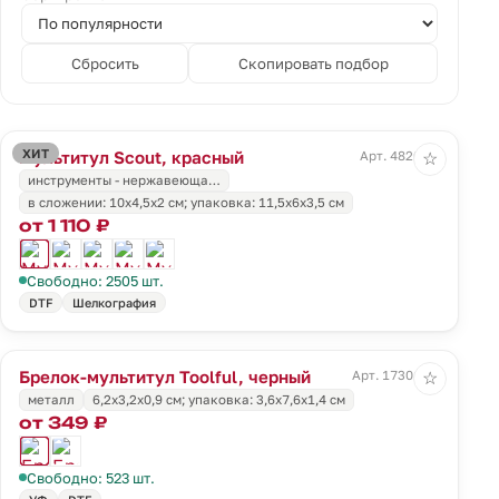
Сбросить
Скопировать подбор
ХИТ
Мультитул Scout, красный
Арт. 4820.50
☆
инструменты - нержавеюща…
в сложении: 10х4,5х2 см; упаковка: 11,5х6х3,5 см
от 1 110 ₽
Свободно: 2505 шт.
DTF
Шелкография
Брелок-мультитул Toolful, черный
Арт. 17301.30
☆
металл
6,2x3,2x0,9 см; упаковка: 3,6x7,6x1,4 см
от 349 ₽
Свободно: 523 шт.