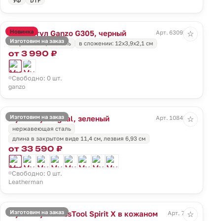
УФ
DTF
Новинка
Мультитул Ganzo G305, черный
Арт. 63092.30
☆
Изготовим на заказ
нержавеющая сталь
в сложении: 12х3,9х2,1 см
от 3 990 ₽
Свободно: 0 шт.
ganzo
Изготовим на заказ
Мультитул Signal, зеленый
Арт. 10842.90
☆
нержавеющая сталь
длина в закрытом виде 11,4 см, лезвия 6,93 см
от 33 590 ₽
Свободно: 0 шт.
Leatherman
Изготовим на заказ
Мультитул SwissTool Spirit X в кожаном
Арт. 7708
☆