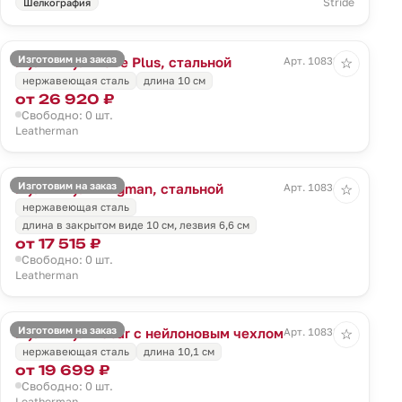
Stride
Шелкография
Изготовим на заказ
Мультитул Wave Plus, стальной
Арт. 10832.10
☆
нержавеющая сталь
длина 10 см
от 26 920 ₽
Свободно: 0 шт.
Leatherman
Изготовим на заказ
Мультитул Wingman, стальной
Арт. 10834.10
☆
нержавеющая сталь
длина в закрытом виде 10 см, лезвия 6,6 см
от 17 515 ₽
Свободно: 0 шт.
Leatherman
Изготовим на заказ
Мультитул Rebar с нейлоновым чехлом
Арт. 10838.10
☆
нержавеющая сталь
длина 10,1 см
от 19 699 ₽
Свободно: 0 шт.
Leatherman