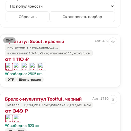
Сбросить
Скопировать подбор
ХИТ
Мультитул Scout, красный
Арт. 4820.50
☆
инструменты - нержавеюща…
в сложении: 10х4,5х2 см; упаковка: 11,5х6х3,5 см
от 1 110 ₽
Свободно: 2505 шт.
DTF
Шелкография
Брелок-мультитул Toolful, черный
Арт. 17301.30
☆
металл
6,2x3,2x0,9 см; упаковка: 3,6x7,6x1,4 см
от 349 ₽
Свободно: 523 шт.