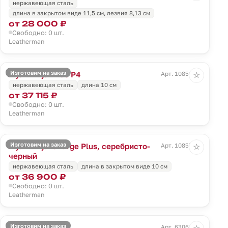
нержавеющая сталь
длина в закрытом виде 11,5 см, лезвия 8,13 см
от 28 000 ₽
Свободно: 0 шт.
Leatherman
Изготовим на заказ
Мультитул Free P4
Арт. 10856.10
☆
нержавеющая сталь
длина 10 см
от 37 115 ₽
Свободно: 0 шт.
Leatherman
Изготовим на заказ
Мультитул Charge Plus, серебристо-
Арт. 10857.13
☆
черный
нержавеющая сталь
длина в закрытом виде 10 см
от 36 900 ₽
Свободно: 0 шт.
Leatherman
Изготовим на заказ
Мультитул Flex
Арт. 63061.10