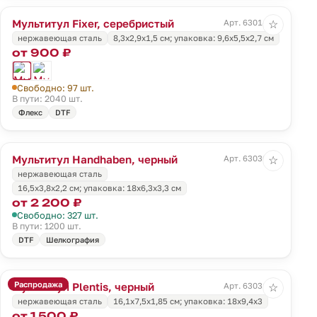
Мультитул Fixer, серебристый
Арт. 63014.10
☆
нержавеющая сталь
8,3x2,9x1,5 см; упаковка: 9,6х5,5х2,7 см
от 900 ₽
Свободно: 97 шт.
В пути: 2040 шт.
Флекс
DTF
Мультитул Handhaben, черный
Арт. 63030.30
☆
нержавеющая сталь
16,5x3,8x2,2 см; упаковка: 18x6,3x3,3 см
от 2 200 ₽
Свободно: 327 шт.
В пути: 1200 шт.
DTF
Шелкография
Распродажа
Мультитул Plentis, черный
Арт. 63031.30
☆
нержавеющая сталь
16,1х7,5х1,85 см; упаковка: 18x9,4x3
от 1 500 ₽