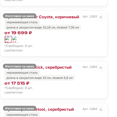
Изготовим на заказ
Мультитул Rebar Coyote, коричневый
Арт. 10839.99
☆
нержавеющая сталь
длина в закрытом виде 10,16 см, лезвия 7,36 см
от 19 699 ₽
Свободно: 0 шт.
Leatherman
Изготовим на заказ
Мультитул Sidekick, серебристый
Арт. 10841.10
☆
нержавеющая сталь
длина в закрытом виде 10 см, лезвия 6,6 см
от 17 515 ₽
Свободно: 0 шт.
Leatherman
Изготовим на заказ
Мультитул Skeletool, серебристый
Арт. 10845.10
☆
нержавеющая сталь