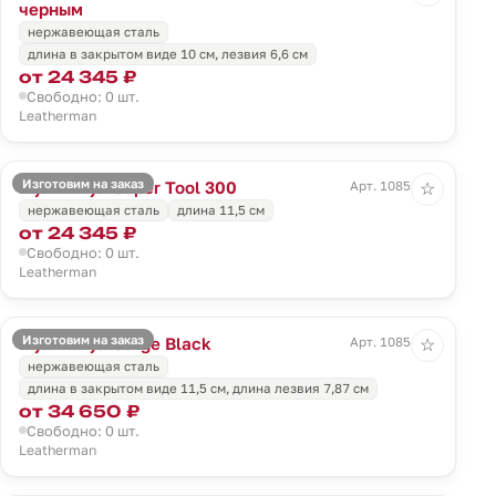
черным
нержавеющая сталь
длина в закрытом виде 10 см, лезвия 6,6 см
от 24 345 ₽
Свободно: 0 шт.
Leatherman
Изготовим на заказ
Мультитул Super Tool 300
Арт. 10851.10
☆
нержавеющая сталь
длина 11,5 см
от 24 345 ₽
Свободно: 0 шт.
Leatherman
Изготовим на заказ
Мультитул Surge Black
Арт. 10854.30
☆
нержавеющая сталь
длина в закрытом виде 11,5 cм, длина лезвия 7,87 cм
от 34 650 ₽
Свободно: 0 шт.
Leatherman