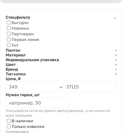
⌄
Спецфильтр
Выгодно
Новинки
Партнерам
Первая линия
Хит
Пантон
⌄
Материал
⌄
Индивидуальная упаковка
⌄
Цвет
⌄
Бренд
⌄
Тип кепки
⌄
Цена, ₽
—
Нужен тираж, шт
Учитывается остаток одного цвета/размера, а не сумма по
всем позициям.
В наличии
Только новинки
Сортировка