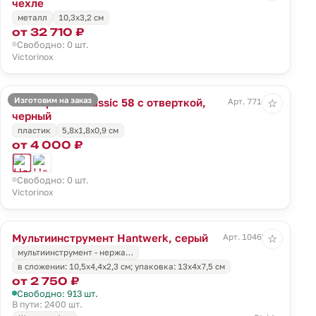
чехле
металл
10,3х3,2 см
от 32 710 ₽
Свободно: 0 шт.
Victorinox
Изготовим на заказ
Нож-брелок Classic 58 с отверткой,
Арт. 7716.30
☆
черный
пластик
5,8x1,8x0,9 см
от 4 000 ₽
Свободно: 0 шт.
Victorinox
Мультиинструмент Hantwerk, серый
Арт. 10462.10
☆
мультиинструмент - нержа…
в сложении: 10,5х4,4х2,3 см; упаковка: 13х4х7,5 см
от 2 750 ₽
Свободно: 913 шт.
В пути: 2400 шт.