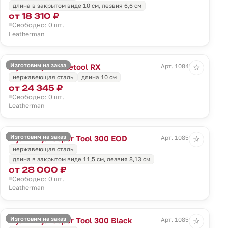
длина в закрытом виде 10 см, лезвия 6,6 см
от 18 310 ₽
Свободно: 0 шт.
Leatherman
Изготовим на заказ
Мультитул Skeletool RX
Арт. 10848.50
☆
нержавеющая сталь
длина 10 см
от 24 345 ₽
Свободно: 0 шт.
Leatherman
Изготовим на заказ
Мультитул Super Tool 300 EOD
Арт. 10852.30
☆
нержавеющая сталь
длина в закрытом виде 11,5 см, лезвия 8,13 см
от 28 000 ₽
Свободно: 0 шт.
Leatherman
Изготовим на заказ
Мультитул Super Tool 300 Black
Арт. 10853.30
☆