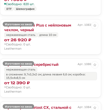
Свободно: 820 шт.
DTF
Шелкография
Изготовим на заказ
Мультитул Wave Plus с нейлоновым
Арт. 10833.30
☆
чехлом, черный
нержавеющая сталь
длина 10 см
от 26 920 ₽
Свободно: 0 шт.
Leatherman
Изготовим на заказ
Мультитул Rev, серебристый
Арт. 10866.10
☆
нержавеющая сталь
в сложении: 9,7х3,3х2 см; длина лезвия 6,6 см; коробка:
15,5х4х8,5 см
от 12 390 ₽
Свободно: 0 шт.
Leatherman
Изготовим на заказ
Мультитул Skeletool CX, стальной с
Арт. 10846.13
☆