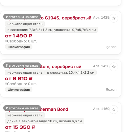
Изготовим на заказ
Мультитул Ganzo G104S, серебристый
Арт. 14284.10
☆
нержавеющая сталь
в сложении: 7,3х3,5х1,3 см; упаковка: 9,7х5,7х3,4 см
от 1 490 ₽
Свободно: 0 шт.
ganzo
Шелкография
Изготовим на заказ
Мультитул Phantom, серебристый
Арт. 14287.10
☆
нержавеющая сталь
в сложении: 10,4х4,3х2,2 см
от 6 610 ₽
Свободно: 0 шт.
Roxon
Шелкография
Изготовим на заказ
Мультитул Leatherman Bond
Арт. 14699.10
☆
нержавеющая сталь
длина в закрытом виде 10 см, лезвия 6,6 см
от 15 350 ₽