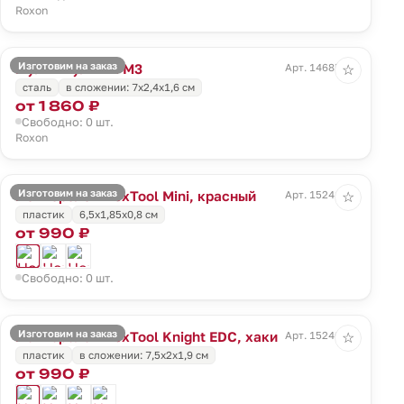
Roxon
Изготовим на заказ
Мультитул Mini M3
Арт. 14685.10
☆
сталь
в сложении: 7х2,4х1,6 см
от 1 860 ₽
Свободно: 0 шт.
Roxon
Изготовим на заказ
Нож-брелок NexTool Mini, красный
Арт. 15241.50
☆
пластик
6,5х1,85х0,8 см
от 990 ₽
Свободно: 0 шт.
Изготовим на заказ
Нож-брелок NexTool Knight EDC, хаки
Арт. 15240.99
☆
пластик
в сложении: 7,5х2х1,9 см
от 990 ₽