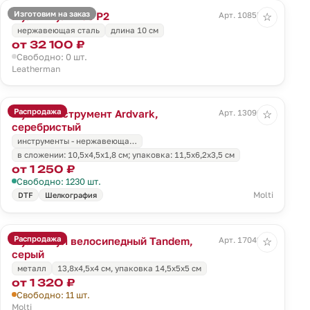
Изготовим на заказ
Мультитул Free P2
Арт. 10855.10
☆
нержавеющая сталь
длина 10 см
от 32 100 ₽
Свободно: 0 шт.
Leatherman
Распродажа
Мультиинструмент Ardvark,
Арт. 13090.10
☆
серебристый
инструменты - нержавеюща…
в сложении: 10,5х4,5х1,8 см; упаковка: 11,5х6,2х3,5 см
от 1 250 ₽
Свободно: 1230 шт.
Molti
DTF
Шелкография
Распродажа
Мультитул велосипедный Tandem,
Арт. 17042.10
☆
серый
металл
13,8x4,5x4 см, упаковка 14,5х5х5 см
от 1 320 ₽
Свободно: 11 шт.
Molti