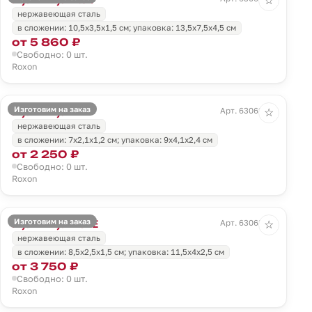
☆
нержавеющая сталь
в сложении: 10,5х3,5х1,5 см; упаковка: 13,5х7,5х4,5 см
от 5 860 ₽
Свободно: 0 шт.
Roxon
Изготовим на заказ
Мультитул M4
Арт. 63062.59
☆
нержавеющая сталь
в сложении: 7х2,1х1,2 см; упаковка: 9х4,1х2,4 см
от 2 250 ₽
Свободно: 0 шт.
Roxon
Изготовим на заказ
Мультитул KS2E
Арт. 63063.30
☆
нержавеющая сталь
в сложении: 8,5х2,5х1,5 см; упаковка: 11,5х4х2,5 см
от 3 750 ₽
Свободно: 0 шт.
Roxon