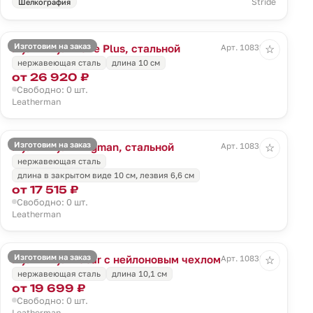
Stride
Шелкография
Изготовим на заказ
Мультитул Wave Plus, стальной
Арт. 10832.10
☆
нержавеющая сталь
длина 10 см
от 26 920 ₽
Свободно: 0 шт.
Leatherman
Изготовим на заказ
Мультитул Wingman, стальной
Арт. 10834.10
☆
нержавеющая сталь
длина в закрытом виде 10 см, лезвия 6,6 см
от 17 515 ₽
Свободно: 0 шт.
Leatherman
Изготовим на заказ
Мультитул Rebar с нейлоновым чехлом
Арт. 10838.10
☆
нержавеющая сталь
длина 10,1 см
от 19 699 ₽
Свободно: 0 шт.
Leatherman