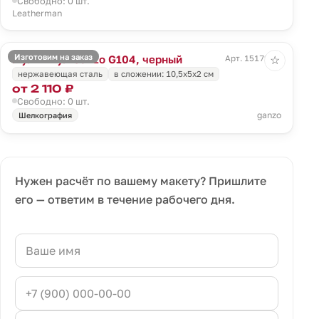
Свободно: 0 шт.
Leatherman
Изготовим на заказ
Мультитул Ganzo G104, черный
Арт. 15172.30
☆
нержавеющая сталь
в сложении: 10,5х5х2 см
от 2 110 ₽
Свободно: 0 шт.
ganzo
Шелкография
Нужен расчёт по вашему макету? Пришлите
его — ответим в течение рабочего дня.