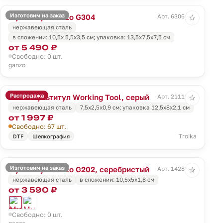
Изготовим на заказ
Мультитул Ganzo G304
Арт. 63064.31
☆
нержавеющая сталь
в сложении: 10,5х 5,5х3,5 см; упаковка: 13,5х7,5х7,5 см
от 5 490 ₽
Свободно: 0 шт.
ganzo
Распродажа
Мини-мультитул Working Tool, серый
Арт. 21119.10
☆
нержавеющая сталь
7,5х2,5х0,9 см; упаковка 12,5х8х2,1 см
от 1 997 ₽
Свободно: 67 шт.
Troika
DTF
Шелкография
Изготовим на заказ
Мультитул Ganzo G202, серебристый
Арт. 14283.10
☆
нержавеющая сталь
в сложении: 10,5х5х1,8 см
от 3 590 ₽
Свободно: 0 шт.