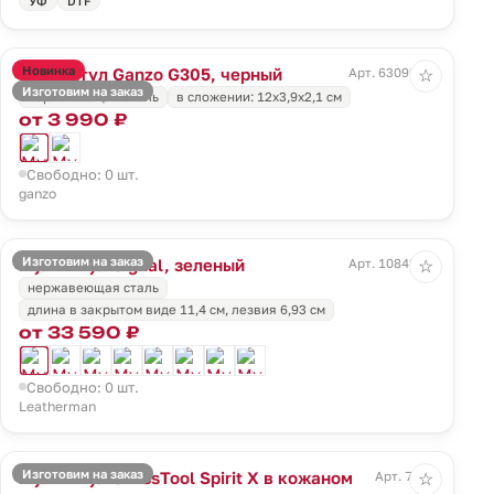
УФ
DTF
Новинка
Мультитул Ganzo G305, черный
Арт. 63092.30
☆
Изготовим на заказ
нержавеющая сталь
в сложении: 12х3,9х2,1 см
от 3 990 ₽
Свободно: 0 шт.
ganzo
Изготовим на заказ
Мультитул Signal, зеленый
Арт. 10842.90
☆
нержавеющая сталь
длина в закрытом виде 11,4 см, лезвия 6,93 см
от 33 590 ₽
Свободно: 0 шт.
Leatherman
Изготовим на заказ
Мультитул SwissTool Spirit X в кожаном
Арт. 7708
☆