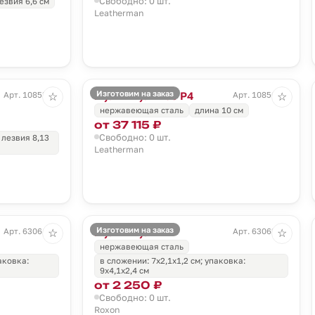
Свободно: 0 шт.
езвия 6,6 см
Leatherman
Изготовим на заказ
Мультитул Free P4
Арт. 10853.30
Арт. 10856.10
☆
☆
нержавеющая сталь
длина 10 см
от 37 115 ₽
Свободно: 0 шт.
 лезвия 8,13
Leatherman
Изготовим на заказ
Мультитул M4
Арт. 63061.10
Арт. 63062.59
☆
☆
нержавеющая сталь
аковка:
в сложении: 7х2,1х1,2 см; упаковка:
9х4,1х2,4 см
от 2 250 ₽
Свободно: 0 шт.
Roxon