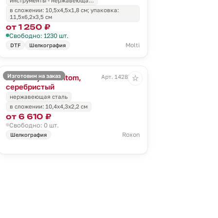
инструменты - нержавеюща…
в сложении: 10,5х4,5х1,8 см; упаковка:
11,5х6,2х3,5 см
от 1 250 ₽
Свободно: 1230 шт.
Molti
DTF
Шелкография
Изготовим на заказ
Мультитул Phantom,
Арт. 14287.10
☆
серебристый
нержавеющая сталь
в сложении: 10,4х4,3х2,2 см
от 6 610 ₽
Свободно: 0 шт.
Roxon
Шелкография