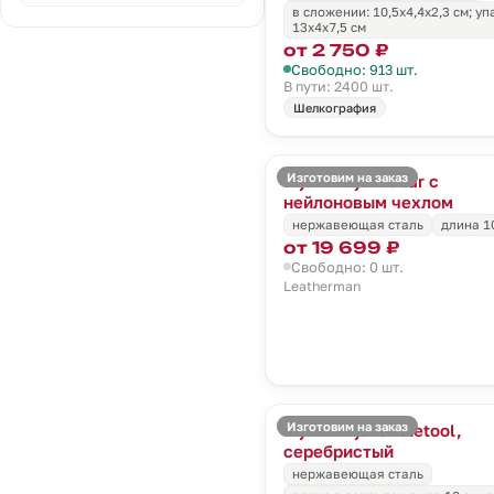
в сложении: 10,5х4,4х2,3 см; уп
13х4х7,5 см
от 2 750 ₽
Свободно: 913 шт.
В пути: 2400 шт.
Шелкография
Изготовим на заказ
Мультитул Rebar с
нейлоновым чехлом
нержавеющая сталь
длина 1
от 19 699 ₽
Свободно: 0 шт.
Leatherman
Изготовим на заказ
Мультитул Skeletool,
серебристый
нержавеющая сталь