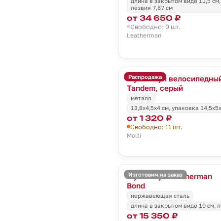
длина в закрытом виде 11,5 cм
лезвия 7,87 cм
от 34 650 ₽
Свободно: 0 шт.
Leatherman
Распродажа
Мультитул велосипедны
Tandem, серый
металл
13,8x4,5x4 см, упаковка 14,5х5
от 1 320 ₽
Свободно: 11 шт.
Molti
Изготовим на заказ
Мультитул Leatherman
Bond
нержавеющая сталь
длина в закрытом виде 10 см, л
от 15 350 ₽