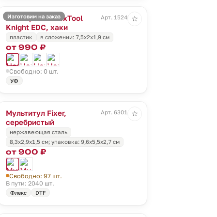
Изготовим на заказ
Нож-брелок NexTool
Арт. 15240.99
☆
Knight EDC, хаки
пластик
в сложении: 7,5х2х1,9 см
от 990 ₽
Свободно: 0 шт.
УФ
Мультитул Fixer,
Арт. 63014.10
☆
серебристый
нержавеющая сталь
8,3x2,9x1,5 см; упаковка: 9,6х5,5х2,7 см
от 900 ₽
Свободно: 97 шт.
В пути: 2040 шт.
Флекс
DTF