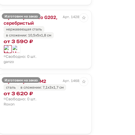
Изготовим на заказ
Мультитул Ganzo G202,
Арт. 14283.10
☆
серебристый
нержавеющая сталь
в сложении: 10,5х5х1,8 см
от 3 590 ₽
Свободно: 0 шт.
ganzo
Изготовим на заказ
Мультитул Mini M2
Арт. 14684.10
☆
сталь
в сложении: 7,1х3х1,7 см
от 3 620 ₽
Свободно: 0 шт.
Roxon