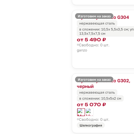
Изготовим на заказ
Мультитул Ganzo G304
нержавеющая сталь
в сложении: 10,5х 5,5х3,5 см; у
13,5х7,5х7,5 см
от 5 490 ₽
Свободно: 0 шт.
ganzo
Изготовим на заказ
Мультитул Ganzo G302,
черный
нержавеющая сталь
в сложении: 10,5х5х2 см
от 5 070 ₽
Свободно: 0 шт.
Шелкография