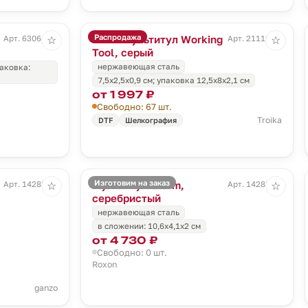
Распродажа
Мини-мультитул Working
Арт. 63064.31
Арт. 21119.10
☆
☆
Tool, серый
нержавеющая сталь
паковка:
7,5х2,5х0,9 см; упаковка 12,5х8х2,1 см
от 1 997 ₽
Свободно: 67 шт.
Troika
DTF
Шелкография
Изготовим на заказ
Мультитул Storm,
Арт. 14285.30
Арт. 14288.10
☆
☆
серебристый
нержавеющая сталь
в сложении: 10,6х4,1х2 см
от 4 730 ₽
Свободно: 0 шт.
Roxon
ganzo