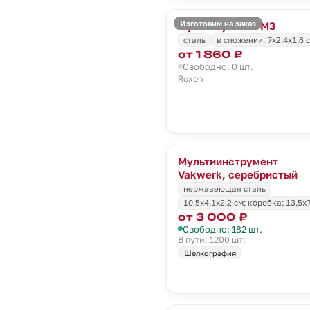
Изготовим на заказ
Мультитул Mini M3
сталь
в сложении: 7х2,4х1,6 
от 1 860 ₽
Свободно: 0 шт.
Roxon
Мультиинструмент
Vakwerk, серебристый
нержавеющая сталь
10,5х4,1х2,2 см; коробка: 13,5x
от 3 000 ₽
Свободно: 182 шт.
В пути: 1200 шт.
Шелкография