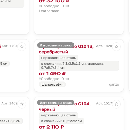
от 32 100 ₽
, длина
Свободно: 0 шт.
Leatherman
Изготовим на заказ
й
Мультитул Ganzo G104S,
Арт. 17042.10
Арт. 14284.10
☆
☆
серебристый
нержавеющая сталь
х5 см
в сложении: 7,3х3,5х1,3 см; упаковка:
9,7х5,7х3,4 см
от 1 490 ₽
Свободно: 0 шт.
ganzo
Шелкография
Изготовим на заказ
Мультитул Ganzo G104,
Арт. 14699.10
Арт. 15172.30
☆
☆
черный
нержавеющая сталь
езвия 6,6 см
в сложении: 10,5х5х2 см
от 2 110 ₽