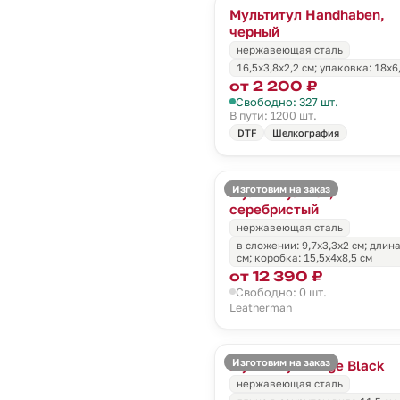
Мультитул Handhaben,
черный
нержавеющая сталь
16,5x3,8x2,2 см; упаковка: 18x6
от 2 200 ₽
Свободно: 327 шт.
В пути: 1200 шт.
DTF
Шелкография
Изготовим на заказ
Мультитул Rev,
серебристый
нержавеющая сталь
в сложении: 9,7х3,3х2 см; длин
см; коробка: 15,5х4х8,5 см
от 12 390 ₽
Свободно: 0 шт.
Leatherman
Изготовим на заказ
Мультитул Surge Black
нержавеющая сталь