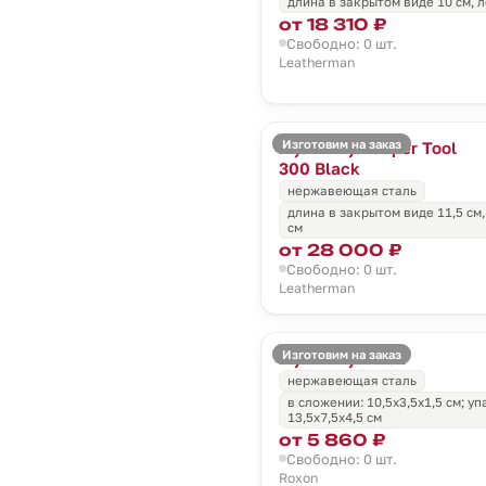
длина в закрытом виде 10 см, л
от 18 310 ₽
Свободно: 0 шт.
Leatherman
Изготовим на заказ
Мультитул Super Tool
300 Black
нержавеющая сталь
длина в закрытом виде 11,5 см,
см
от 28 000 ₽
Свободно: 0 шт.
Leatherman
Изготовим на заказ
Мультитул Flex
нержавеющая сталь
в сложении: 10,5х3,5х1,5 см; уп
13,5х7,5х4,5 см
от 5 860 ₽
Свободно: 0 шт.
Roxon