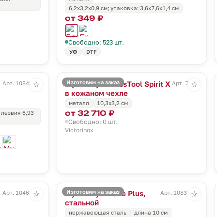
6,2x3,2x0,9 см; упаковка: 3,6x7,6x1,4 см
от 349 ₽
Свободно: 523 шт.
УФ
DTF
Изготовим на заказ
Мультитул SwissTool Spirit X
Арт. 10842.90
Арт. 7708
☆
☆
в кожаном чехле
металл
10,3х3,2 см
от 32 710 ₽
 лезвия 6,93
Свободно: 0 шт.
Victorinox
Изготовим на заказ
Мультитул Wave Plus,
Арт. 10462.10
Арт. 10832.10
☆
☆
стальной
нержавеющая сталь
длина 10 см