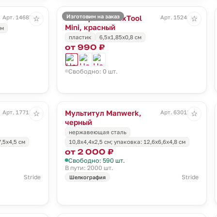
Изготовим на заказ
Нож-брелок NexTool
Арт. 14685.10
Арт. 15241.50
☆
☆
Mini, красный
см
пластик
6,5х1,85х0,8 см
от 990 ₽
Свободно: 0 шт.
Мультитул Manwerk,
Арт. 17718.10
Арт. 63013.30
☆
☆
черный
нержавеющая сталь
7,5x4,5 см
10,8x4,4x2,5 см; упаковка: 12,6х6,6х4,8 см
от 2 000 ₽
Свободно: 590 шт.
В пути: 2000 шт.
Stride
Stride
Шелкография