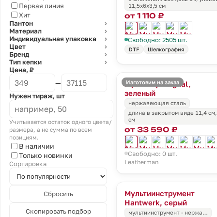
Первая линия
11,5х6х3,5 см
от 1 110 ₽
Хит
Пантон
⌄
Материал
⌄
Индивидуальная упаковка
Свободно: 2505 шт.
⌄
Цвет
⌄
DTF
Шелкография
Бренд
⌄
Тип кепки
⌄
Цена, ₽
—
Изготовим на заказ
Мультитул Signal,
зеленый
Нужен тираж, шт
нержавеющая сталь
длина в закрытом виде 11,4 см,
см
Учитывается остаток одного цвета/
от 33 590 ₽
размера, а не сумма по всем
позициям.
В наличии
Свободно: 0 шт.
Только новинки
Leatherman
Сортировка
Мультиинструмент
Сбросить
Hantwerk, серый
Скопировать подбор
мультиинструмент - нержа…