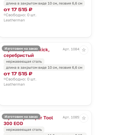
длина в закрытом виде 10 см, лезвия 6,6 см
от 17 515 ₽
Свободно: 0 шт.
Leatherman
Изготовим на заказ
Мультитул Sidekick,
Арт. 10841.10
☆
серебристый
нержавеющая сталь
длина в закрытом виде 10 см, лезвия 6,6 см
от 17 515 ₽
Свободно: 0 шт.
Leatherman
Изготовим на заказ
Мультитул Super Tool
Арт. 10852.30
☆
300 EOD
нержавеющая сталь