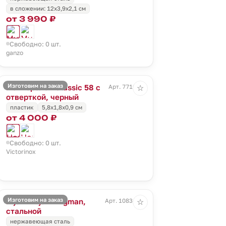
в сложении: 12х3,9х2,1 см
от 3 990 ₽
Свободно: 0 шт.
ganzo
Изготовим на заказ
Нож-брелок Classic 58 с
Арт. 7716.30
☆
отверткой, черный
пластик
5,8x1,8x0,9 см
от 4 000 ₽
Свободно: 0 шт.
Victorinox
Изготовим на заказ
Мультитул Wingman,
Арт. 10834.10
☆
стальной
нержавеющая сталь