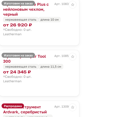
Изготовим на заказ
Мультитул Wave Plus с
Арт. 10833.30
☆
нейлоновым чехлом,
черный
нержавеющая сталь
длина 10 см
от 26 920 ₽
Свободно: 0 шт.
Leatherman
Изготовим на заказ
Мультитул Super Tool
Арт. 10851.10
☆
300
нержавеющая сталь
длина 11,5 см
от 24 345 ₽
Свободно: 0 шт.
Leatherman
Распродажа
Мультиинструмент
Арт. 13090.10
☆
Ardvark, серебристый