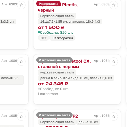
Распродажа
Мультитул Plentis,
Арт. 63030.30
Арт. 63031.30
☆
☆
черный
нержавеющая сталь
,3x3,3 см
16,1х7,5х1,85 см; упаковка: 18x9,4x3
от 1 500 ₽
Свободно: 820 шт.
DTF
Шелкография
Изготовим на заказ
Мультитул Skeletool CX,
Арт. 10866.10
Арт. 10846.13
☆
☆
стальной с черным
нержавеющая сталь
а лезвия 6,6
длина в закрытом виде 10 см, лезвия 6,6 см
от 24 345 ₽
Свободно: 0 шт.
Leatherman
Изготовим на заказ
Мультитул Free P2
Арт. 10854.30
Арт. 10855.10
☆
☆
нержавеющая сталь
длина 10 см