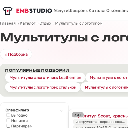
Услуги
Шевроны
Каталог
О компан
Главная
→
Каталог
→
Отдых
→
Мультитулы с логотипом
Мультитулы с ло
☆
Подборка
ПОПУЛЯРНЫЕ ПОДБОРКИ
Мультитулы с логотипом: Leatherman
Мультитулы с логот
Мультитулы с логотипом: стальной
Мультитулы с логотип
⌄
Спецфильтр
ХИТ
Выгодно
Мультитул Scout, красн
Новинки
инструменты - нержавеюща…
Партнерам
в сложении: 10х4,5х2 см; упако