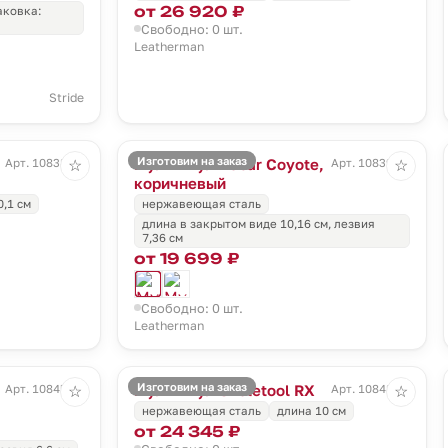
от 26 920 ₽
аковка:
Свободно: 0 шт.
Leatherman
Stride
Изготовим на заказ
Мультитул Rebar Coyote,
Арт. 10838.10
Арт. 10839.99
☆
☆
коричневый
0,1 см
нержавеющая сталь
длина в закрытом виде 10,16 см, лезвия
7,36 см
от 19 699 ₽
Свободно: 0 шт.
Leatherman
Изготовим на заказ
Мультитул Skeletool RX
Арт. 10845.10
Арт. 10848.50
☆
☆
нержавеющая сталь
длина 10 см
от 24 345 ₽