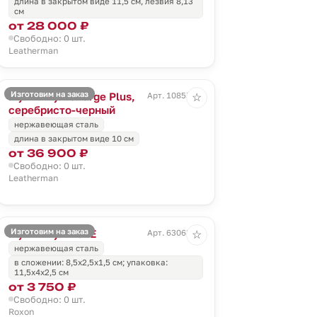
длина в закрытом виде 11,5 см, лезвия 8,13
см
от 28 000 ₽
Свободно: 0 шт.
Leatherman
Изготовим на заказ
Мультитул Charge Plus,
Арт. 10857.13
☆
серебристо-черный
нержавеющая сталь
длина в закрытом виде 10 см
от 36 900 ₽
Свободно: 0 шт.
Leatherman
Изготовим на заказ
Мультитул KS2E
Арт. 63063.30
☆
нержавеющая сталь
в сложении: 8,5х2,5х1,5 см; упаковка:
11,5х4х2,5 см
от 3 750 ₽
Свободно: 0 шт.
Roxon