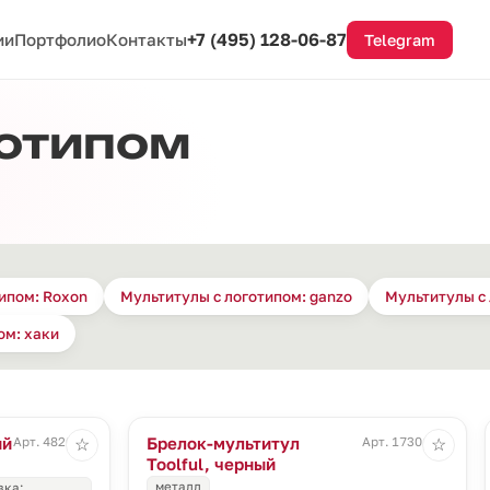
+7 (495) 128-06-87
ии
Портфолио
Контакты
Telegram
готипом
ипом: Roxon
Мультитулы с логотипом: ganzo
Мультитулы с
ом: хаки
ый
Брелок-мультитул
Арт. 4820.50
Арт. 17301.30
☆
☆
Toolful, черный
металл
вка: