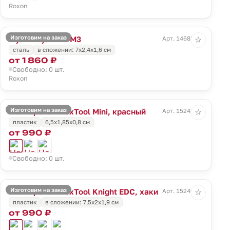
Roxon
Изготовим на заказ
Мультитул Mini M3
Арт. 14685.10
☆
сталь
в сложении: 7х2,4х1,6 см
от 1 860 ₽
Свободно: 0 шт.
Roxon
Изготовим на заказ
Нож-брелок NexTool Mini, красный
Арт. 15241.50
☆
пластик
6,5х1,85х0,8 см
от 990 ₽
Свободно: 0 шт.
Изготовим на заказ
Нож-брелок NexTool Knight EDC, хаки
Арт. 15240.99
☆
пластик
в сложении: 7,5х2х1,9 см
от 990 ₽