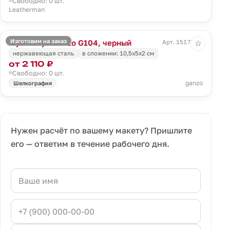
Свободно: 0 шт.
Leatherman
Изготовим на заказ
Мультитул Ganzo G104, черный
Арт. 15172.30
☆
нержавеющая сталь
в сложении: 10,5х5х2 см
от 2 110 ₽
Свободно: 0 шт.
ganzo
Шелкография
Нужен расчёт по вашему макету? Пришлите
его — ответим в течение рабочего дня.