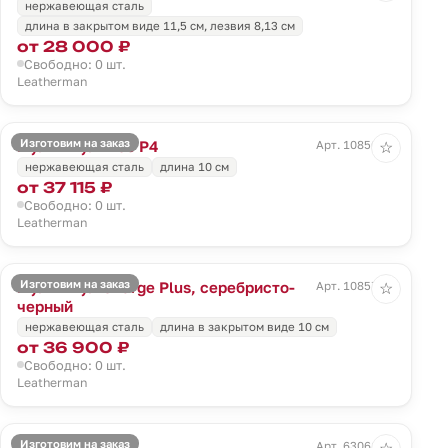
нержавеющая сталь
длина в закрытом виде 11,5 см, лезвия 8,13 см
от 28 000 ₽
Свободно: 0 шт.
Leatherman
Изготовим на заказ
Мультитул Free P4
Арт. 10856.10
☆
нержавеющая сталь
длина 10 см
от 37 115 ₽
Свободно: 0 шт.
Leatherman
Изготовим на заказ
Мультитул Charge Plus, серебристо-
Арт. 10857.13
☆
черный
нержавеющая сталь
длина в закрытом виде 10 см
от 36 900 ₽
Свободно: 0 шт.
Leatherman
Изготовим на заказ
Мультитул Flex
Арт. 63061.10