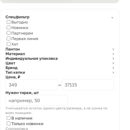
⌄
Спецфильтр
Выгодно
Новинки
Партнерам
Первая линия
Хит
Пантон
⌄
Материал
⌄
Индивидуальная упаковка
⌄
Цвет
⌄
Бренд
⌄
Тип кепки
⌄
Цена, ₽
—
Нужен тираж, шт
Учитывается остаток одного цвета/размера, а не сумма по
всем позициям.
В наличии
Только новинки
Сортировка