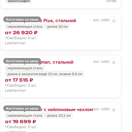
Stride
Шелкография
Изготовим на заказ
Мультитул Wave Plus, стальной
Арт. 10832.10
☆
нержавеющая сталь
длина 10 см
от 26 920 ₽
Свободно: 0 шт.
Leatherman
Изготовим на заказ
Мультитул Wingman, стальной
Арт. 10834.10
☆
нержавеющая сталь
длина в закрытом виде 10 см, лезвия 6,6 см
от 17 515 ₽
Свободно: 0 шт.
Leatherman
Изготовим на заказ
Мультитул Rebar с нейлоновым чехлом
Арт. 10838.10
☆
нержавеющая сталь
длина 10,1 см
от 19 699 ₽
Свободно: 0 шт.
Leatherman