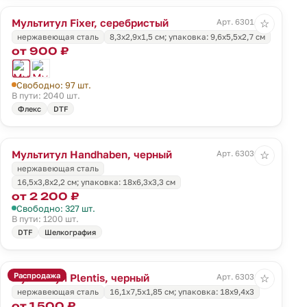
Мультитул Fixer, серебристый
Арт. 63014.10
☆
нержавеющая сталь
8,3x2,9x1,5 см; упаковка: 9,6х5,5х2,7 см
от 900 ₽
Свободно: 97 шт.
В пути: 2040 шт.
Флекс
DTF
Мультитул Handhaben, черный
Арт. 63030.30
☆
нержавеющая сталь
16,5x3,8x2,2 см; упаковка: 18x6,3x3,3 см
от 2 200 ₽
Свободно: 327 шт.
В пути: 1200 шт.
DTF
Шелкография
Распродажа
Мультитул Plentis, черный
Арт. 63031.30
☆
нержавеющая сталь
16,1х7,5х1,85 см; упаковка: 18x9,4x3
от 1 500 ₽