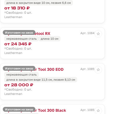
длина в закрытом виде 10 см, лезвия 6,6 см
от 18 310 ₽
Свободно: 0 шт.
Leatherman
Изготовим на заказ
Мультитул Skeletool RX
Арт. 10848.50
☆
нержавеющая сталь
длина 10 см
от 24 345 ₽
Свободно: 0 шт.
Leatherman
Изготовим на заказ
Мультитул Super Tool 300 EOD
Арт. 10852.30
☆
нержавеющая сталь
длина в закрытом виде 11,5 см, лезвия 8,13 см
от 28 000 ₽
Свободно: 0 шт.
Leatherman
Изготовим на заказ
Мультитул Super Tool 300 Black
Арт. 10853.30
☆