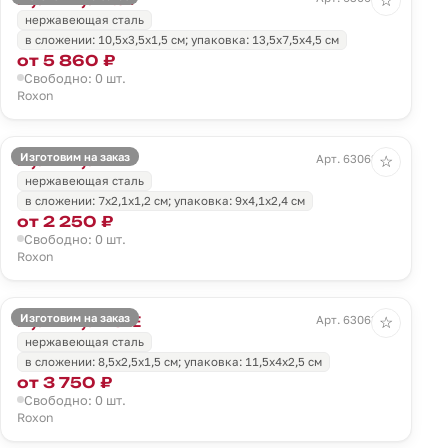
☆
нержавеющая сталь
в сложении: 10,5х3,5х1,5 см; упаковка: 13,5х7,5х4,5 см
от 5 860 ₽
Свободно: 0 шт.
Roxon
Изготовим на заказ
Мультитул M4
Арт. 63062.59
☆
нержавеющая сталь
в сложении: 7х2,1х1,2 см; упаковка: 9х4,1х2,4 см
от 2 250 ₽
Свободно: 0 шт.
Roxon
Изготовим на заказ
Мультитул KS2E
Арт. 63063.30
☆
нержавеющая сталь
в сложении: 8,5х2,5х1,5 см; упаковка: 11,5х4х2,5 см
от 3 750 ₽
Свободно: 0 шт.
Roxon