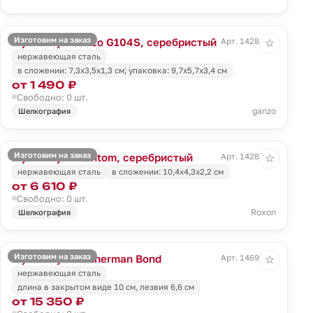
Изготовим на заказ
Мультитул Ganzo G104S, серебристый
Арт. 14284.10
☆
нержавеющая сталь
в сложении: 7,3х3,5х1,3 см; упаковка: 9,7х5,7х3,4 см
от 1 490 ₽
Свободно: 0 шт.
ganzo
Шелкография
Изготовим на заказ
Мультитул Phantom, серебристый
Арт. 14287.10
☆
нержавеющая сталь
в сложении: 10,4х4,3х2,2 см
от 6 610 ₽
Свободно: 0 шт.
Roxon
Шелкография
Изготовим на заказ
Мультитул Leatherman Bond
Арт. 14699.10
☆
нержавеющая сталь
длина в закрытом виде 10 см, лезвия 6,6 см
от 15 350 ₽