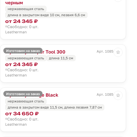
черным
нержавеющая сталь
длина в закрытом виде 10 см, лезвия 6,6 см
от 24 345 ₽
Свободно: 0 шт.
Leatherman
Изготовим на заказ
Мультитул Super Tool 300
Арт. 10851.10
☆
нержавеющая сталь
длина 11,5 см
от 24 345 ₽
Свободно: 0 шт.
Leatherman
Изготовим на заказ
Мультитул Surge Black
Арт. 10854.30
☆
нержавеющая сталь
длина в закрытом виде 11,5 cм, длина лезвия 7,87 cм
от 34 650 ₽
Свободно: 0 шт.
Leatherman