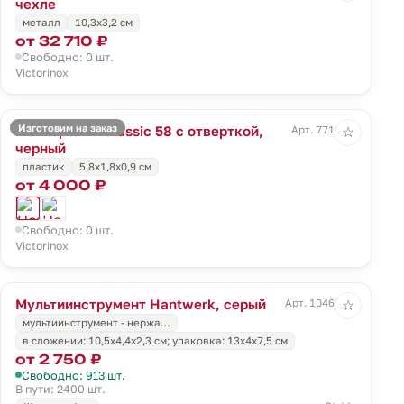
чехле
металл
10,3х3,2 см
от 32 710 ₽
Свободно: 0 шт.
Victorinox
Изготовим на заказ
Нож-брелок Classic 58 с отверткой,
Арт. 7716.30
☆
черный
пластик
5,8x1,8x0,9 см
от 4 000 ₽
Свободно: 0 шт.
Victorinox
Мультиинструмент Hantwerk, серый
Арт. 10462.10
☆
мультиинструмент - нержа…
в сложении: 10,5х4,4х2,3 см; упаковка: 13х4х7,5 см
от 2 750 ₽
Свободно: 913 шт.
В пути: 2400 шт.