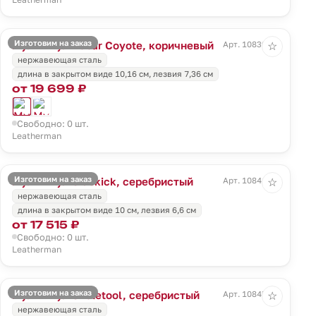
Изготовим на заказ
Мультитул Rebar Coyote, коричневый
Арт. 10839.99
☆
нержавеющая сталь
длина в закрытом виде 10,16 см, лезвия 7,36 см
от 19 699 ₽
Свободно: 0 шт.
Leatherman
Изготовим на заказ
Мультитул Sidekick, серебристый
Арт. 10841.10
☆
нержавеющая сталь
длина в закрытом виде 10 см, лезвия 6,6 см
от 17 515 ₽
Свободно: 0 шт.
Leatherman
Изготовим на заказ
Мультитул Skeletool, серебристый
Арт. 10845.10
☆
нержавеющая сталь