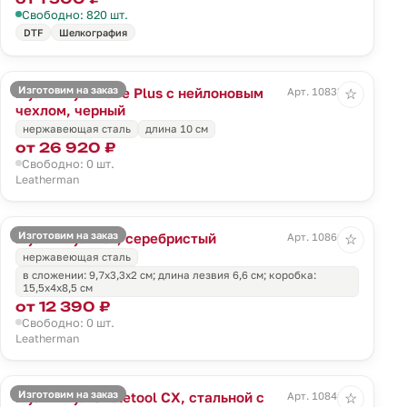
Свободно: 820 шт.
DTF
Шелкография
Изготовим на заказ
Мультитул Wave Plus с нейлоновым
Арт. 10833.30
☆
чехлом, черный
нержавеющая сталь
длина 10 см
от 26 920 ₽
Свободно: 0 шт.
Leatherman
Изготовим на заказ
Мультитул Rev, серебристый
Арт. 10866.10
☆
нержавеющая сталь
в сложении: 9,7х3,3х2 см; длина лезвия 6,6 см; коробка:
15,5х4х8,5 см
от 12 390 ₽
Свободно: 0 шт.
Leatherman
Изготовим на заказ
Мультитул Skeletool CX, стальной с
Арт. 10846.13
☆