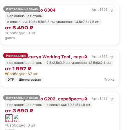
Изготовим на заказ
Мультитул Ganzo G304
Арт. 63064.31
☆
нержавеющая сталь
в сложении: 10,5х 5,5х3,5 см; упаковка: 13,5х7,5х7,5 см
от 5 490 ₽
Свободно: 0 шт.
ganzo
Распродажа
Мини-мультитул Working Tool, серый
Арт. 21119.10
☆
нержавеющая сталь
7,5х2,5х0,9 см; упаковка 12,5х8х2,1 см
от 1 997 ₽
Свободно: 67 шт.
Troika
DTF
Шелкография
Изготовим на заказ
Мультитул Ganzo G202, серебристый
Арт. 14283.10
☆
нержавеющая сталь
в сложении: 10,5х5х1,8 см
от 3 590 ₽
Свободно: 0 шт.