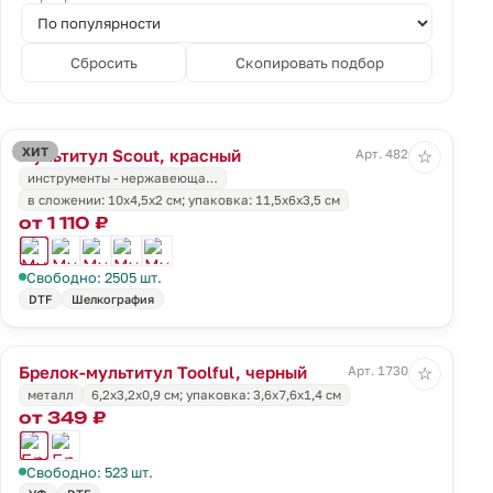
Сбросить
Скопировать подбор
ХИТ
Мультитул Scout, красный
Арт. 4820.50
☆
инструменты - нержавеюща…
в сложении: 10х4,5х2 см; упаковка: 11,5х6х3,5 см
от 1 110 ₽
Свободно: 2505 шт.
DTF
Шелкография
Брелок-мультитул Toolful, черный
Арт. 17301.30
☆
металл
6,2x3,2x0,9 см; упаковка: 3,6x7,6x1,4 см
от 349 ₽
Свободно: 523 шт.