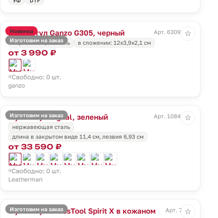
УФ
DTF
Новинка
Мультитул Ganzo G305, черный
Арт. 63092.30
☆
Изготовим на заказ
нержавеющая сталь
в сложении: 12х3,9х2,1 см
от 3 990 ₽
Свободно: 0 шт.
ganzo
Изготовим на заказ
Мультитул Signal, зеленый
Арт. 10842.90
☆
нержавеющая сталь
длина в закрытом виде 11,4 см, лезвия 6,93 см
от 33 590 ₽
Свободно: 0 шт.
Leatherman
Изготовим на заказ
Мультитул SwissTool Spirit X в кожаном
Арт. 7708
☆