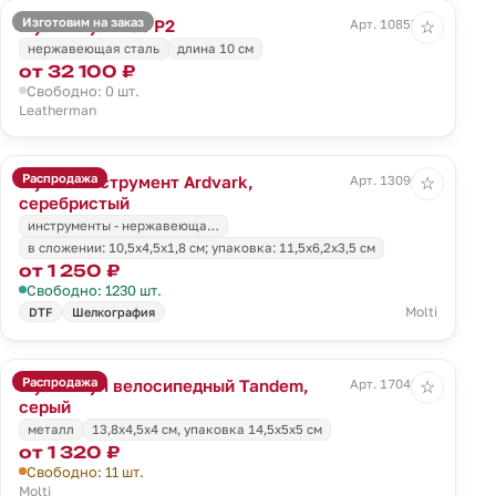
Изготовим на заказ
Мультитул Free P2
Арт. 10855.10
☆
нержавеющая сталь
длина 10 см
от 32 100 ₽
Свободно: 0 шт.
Leatherman
Распродажа
Мультиинструмент Ardvark,
Арт. 13090.10
☆
серебристый
инструменты - нержавеюща…
в сложении: 10,5х4,5х1,8 см; упаковка: 11,5х6,2х3,5 см
от 1 250 ₽
Свободно: 1230 шт.
Molti
DTF
Шелкография
Распродажа
Мультитул велосипедный Tandem,
Арт. 17042.10
☆
серый
металл
13,8x4,5x4 см, упаковка 14,5х5х5 см
от 1 320 ₽
Свободно: 11 шт.
Molti