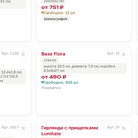
20х15х2 см
21 см;
от 751 ₽
Свободно: 12 шт.
Шелкография
Ваза Flora
Арт. 11289.85
Арт. 18007
☆
☆
стекло
высота 26,5 см, диаметр 7,9 см; коробка
8,5x9x27 см
 13,4x2,8 см;
от 490 ₽
 17х17х5,5
см
Свободно: 405 шт.
Pasabahce
Гирлянда с прищепками
Арт. 16178.30
Арт. 24056
☆
☆
Lumitale