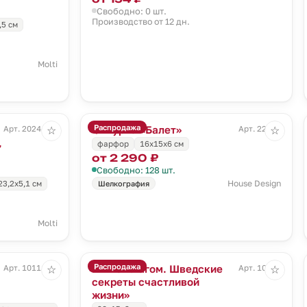
Свободно: 0 шт.
Производство от 12 дн.
,5 см
Molti
Распродажа
Фигурка «Балет»
Арт. 20244.03
Арт. 22419
☆
☆
,
фарфор
16х15х6 см
от 2 290 ₽
Свободно: 128 шт.
House Design
23,2x5,1 см
Шелкография
Molti
Распродажа
Книга «Лагом. Шведские
Арт. 10111.01
Арт. 10350
☆
☆
секреты счастливой
жизни»