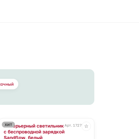
сочный
ХИТ
Интерьерный светильник
Арт. 17279.60
☆
с беспроводной зарядкой
Sandflow, белый