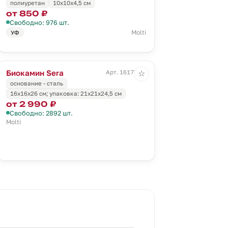
полиуретан
10x10x4,5 см
от 850 ₽
Свободно: 976 шт.
Molti
УФ
Биокамин Sera
Арт. 16177.30
☆
основание - сталь
16x16x26 см; упаковка: 21x21x24,5 см
от 2 990 ₽
Свободно: 2892 шт.
Molti