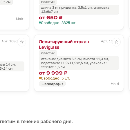
пластик
3,5 см
длина 3 м, прищепка: 3,5х1 см, упаковка:
12х6х7 см
от 650 ₽
Molti
Свободно: 3825 шт.
Левитирующий стакан
Арт. 10862.01
Арт. 15532
☆
☆
Leviglass
пластик
стакана: диаметр 6,5 см, высота 11,3 см,
подставка: 11,9x11,9x2,5 см, упаковка:
зы 14 см,
25х16х11,5 см
,5x24 см
от 9 999 ₽
Свободно: 5 шт.
Molti
Шелкография
тветим в течение рабочего дня.