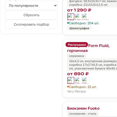
фигурка: 18,5х10,5х7 см; зажим 
коробка: 22х10,5х11,5 см
от 1 290 ₽
Сбросить
Свободно: 204 шт.
Скопировать подбор
Шелкография
Распродажа
Шкатулка Form Fluid,
горчичная
керамика
16х4,3 см, внутренние размеры:
коробка 17х17х5,5 см, коробка
см, упаковочная бумага 40х40 
от 890 ₽
Свободно: 22 шт.
Very Marque
Биокамин Fuoko
основание - сталь