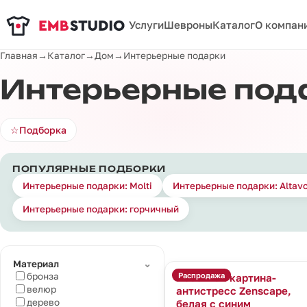
Услуги
Шевроны
Каталог
О компан
Главная
→
Каталог
→
Дом
→
Интерьерные подарки
Интерьерные под
☆
Подборка
ПОПУЛЯРНЫЕ ПОДБОРКИ
Интерьерные подарки: Molti
Интерьерные подарки: Altavo
Интерьерные подарки: горчичный
⌄
Материал
Распродажа
бронза
Песочная картина-
велюр
антистресс Zenscape,
дерево
белая с синим