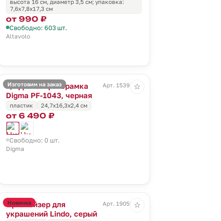
высота 16 см, диаметр 3,5 см; упаковка:
7,6x7,8x17,3 см
от 990 ₽
Свободно: 603 шт.
Altavolo
Изготовим на заказ
Цифровая фоторамка
Арт. 15391.30
☆
Digma PF-1043, черная
пластик
24,7х16,3х2,4 см
от 6 490 ₽
Свободно: 0 шт.
Digma
Новинка
Органайзер для
Арт. 19052.10
☆
украшений Lindo, серый