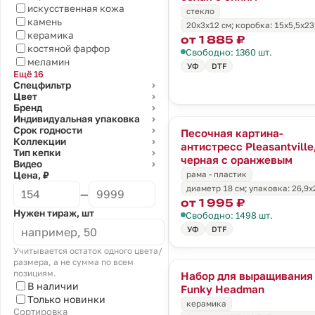
искусственная кожа
стекло
камень
20х3х12 см; коробка: 15х5,5х23
керамика
от 1 885 ₽
костяной фарфор
Свободно: 1360 шт.
меламин
УФ
DTF
Ещё 16
Спецфильтр
⌄
Цвет
⌄
Бренд
⌄
Индивидуальная упаковка
⌄
Срок годности
⌄
Песочная картина-
Коллекции
⌄
антистресс Pleasantville
Тип кепки
⌄
черная с оранжевым
Видео
⌄
рама - пластик
Цена, ₽
диаметр 18 см; упаковка: 26,9x
—
от 1 995 ₽
Нужен тираж, шт
Свободно: 1498 шт.
УФ
DTF
Учитывается остаток одного цвета/
размера, а не сумма по всем
позициям.
Набор для выращивания
В наличии
Funky Headman
Только новинки
керамика
Сортировка