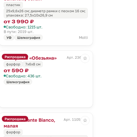
пластик
25x9,6x26 см; диаметр рамки с песком 16 см;
упаковка: 27,5x10x26,9 см
от 3 990 ₽
Свободно: 1215 шт.
В пути: 2019 шт.
Molti
УФ
Шелкография
Распродажа
Статуэтка «Обезьяна»
Арт. 236167
☆
фарфор
7х6х8 см
от 590 ₽
Свободно: 436 шт.
Шелкография
Распродажа
Ваза Diamante Bianco,
Арт. 11052.60
☆
малая
фарфор