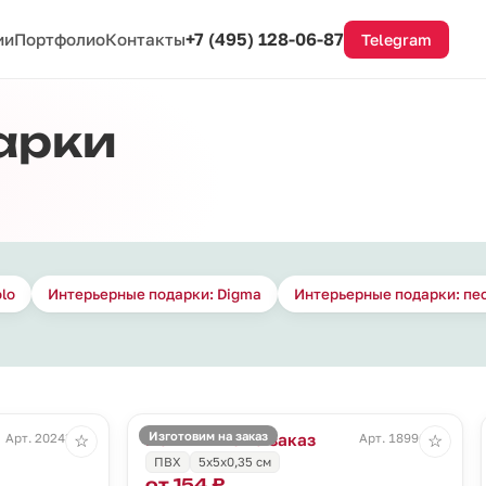
+7 (495) 128-06-87
ии
Портфолио
Контакты
Telegram
арки
lo
Интерьерные подарки: Digma
Интерьерные подарки: пе
Изготовим на заказ
Магнит Info на заказ
Арт. 20243.64
Арт. 18996.01
☆
☆
ПВХ
5х5х0,35 см
от 154 ₽