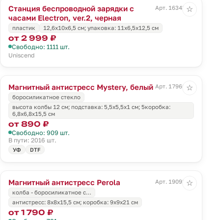
Станция беспроводной зарядки с
Арт. 16343.30
☆
часами Electron, ver.2, черная
пластик
12,6x10x6,5 см; упаковка: 11x6,5x12,5 см
от 2 999 ₽
Свободно: 1111 шт.
Uniscend
Магнитный антистресс Mystery, белый
Арт. 17960.60
☆
боросиликатное стекло
высота колбы 12 см; подставка: 5,5x5,5x1 см; 5коробка:
6,8х6,8х15,5 см
от 890 ₽
Свободно: 909 шт.
В пути: 2016 шт.
УФ
DTF
Магнитный антистресс Perola
Арт. 19093.00
☆
колба - боросиликатное с…
антистресс: 8х8х15,5 см; коробка: 9х9х21 см
от 1 790 ₽