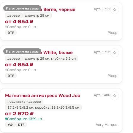
Изготовим на заказ
Часы настенные Berne, черные
Арт. 17115.30
☆
дерево
диаметр 29 см
от 4 654 ₽
Свободно: 0 шт.
Pleep
DTF
Изготовим на заказ
Часы настенные White, белые
Арт. 17125.60
☆
дерево
диаметр 29 см; глубина 5,5 см
от 4 654 ₽
Свободно: 0 шт.
Pleep
DTF
Магнитный антистресс Wood Job
Арт. 14063.00
☆
подставка - дерево
17,5х9,5х8,2 см; коробка: 19,3х10,3х9,5 см
от 2 970 ₽
Свободно: 1329 шт.
Very Marque
УФ
DTF