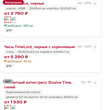
Распродажа
Часы Wallice, черные
Арт. 18392.30
☆
корпус - МДФ
30x30x4 cм; коробка: 32x32x5 см
от 2 790 ₽
Свободно: 182 шт.
DTF
Часы TimeLord, черные с коричневым
Арт. 19232.35
☆
сталь
50x52,5x4,5 cм; коробка: 54x54x7 см
от 5 290 ₽
Свободно: 45 шт.
DTF
ХИТ
Магнитный антистресс Elusive Time,
Арт. 658.40
☆
синий
боросиликатное стекло
диаметр 6,5 см; высота 16 см; упаковка: 9х9х21 см
от 1 530 ₽