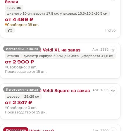
белая
пластик
диаметр 10 см, высота 17,8 см; упаковка: 10,5x10,5x20,5 см
от 4 499 ₽
Свободно: 38 шт.
Indivo
УФ
Изготовим на заказ
Часы настенные Veldi XL на заказ
Арт. 18956.01
☆
стекло
диаметр корпуса 50 см, диаметр циферблата 41,6 cм
от 2 900 ₽
Свободно: 0 шт.
Производство от 15 дн.
Изготовим на заказ
Часы настенные Veldi Square на заказ
Арт. 18957.01
☆
дерево
29х29 см
от 2 347 ₽
Свободно: 0 шт.
Производство от 15 дн.
Распродажа
Часы Hard Work, ver.2
Арт. 77002.12