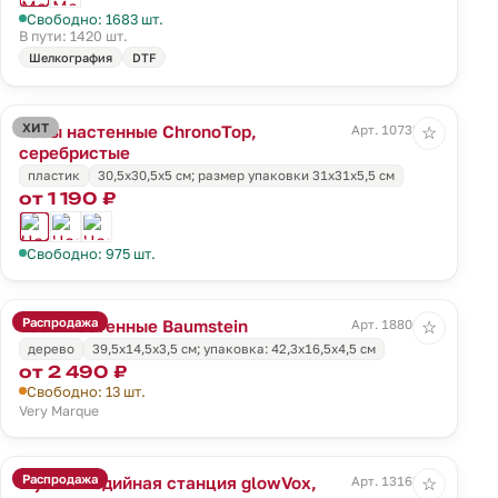
Свободно: 1683 шт.
В пути: 1420 шт.
Шелкография
DTF
ХИТ
Часы настенные ChronoTop,
Арт. 10732.15
☆
серебристые
пластик
30,5x30,5x5 см; размер упаковки 31x31x5,5 см
от 1 190 ₽
Свободно: 975 шт.
Распродажа
Часы настенные Baumstein
Арт. 18806.00
☆
дерево
39,5х14,5х3,5 см; упаковка: 42,3х16,5х4,5 см
от 2 490 ₽
Свободно: 13 шт.
Very Marque
Распродажа
Мультимедийная станция glowVox,
Арт. 13168.60
☆