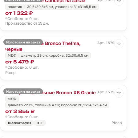
Часы настенные Concept на заказ
☆
пластик
30,5x30,5x5 см, упаковка: 31х31х5,5 см
от 1 322 ₽
Свободно: 0 шт.
Производство от 15 дн.
Изготовим на заказ
Часы настенные Bronco Thelma,
Арт. 15795.30
☆
черные
МДФ
диаметр 29 см; коробка: 32х30х6,5 см
от 5 479 ₽
Свободно: 0 шт.
Pleep
Изготовим на заказ
Часы универсальные Bronco XS Gracie
Арт. 15797.26
☆
МДФ
диаметр 22 см, толщина 4 см; коробка: 26,2х24,5х5,4 см
от 3 855 ₽
Свободно: 0 шт.
Pleep
Шелкография
DTF