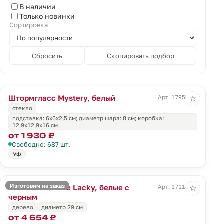
В наличии
Только новинки
Сортировка
Сбросить
Скопировать подбор
Штормгласс Mystery, белый
Арт. 17959.60
☆
стекло
подставка: 6х6х2,5 см; диаметр шара: 8 см; коробка:
12,9x12,9x16 см
от 1 930 ₽
Свободно: 687 шт.
УФ
Изготовим на заказ
Часы настенные Lacky, белые с
Арт. 17114.63
☆
черным
дерево
диаметр 29 см
от 4 654 ₽