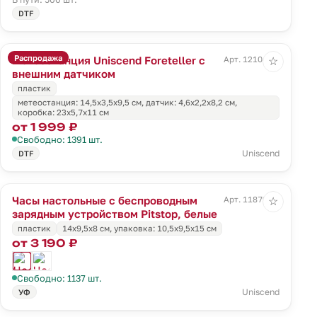
DTF
Распродажа
Метеостанция Uniscend Foreteller с
Арт. 12104.30
☆
внешним датчиком
пластик
метеостанция: 14,5х3,5х9,5 см, датчик: 4,6х2,2х8,2 см,
коробка: 23х5,7х11 см
от 1 999 ₽
Свободно: 1391 шт.
Uniscend
DTF
Часы настольные с беспроводным
Арт. 11879.60
☆
зарядным устройством Pitstop, белые
пластик
14x9,5x8 см, упаковка: 10,5x9,5x15 см
от 3 190 ₽
Свободно: 1137 шт.
Uniscend
УФ