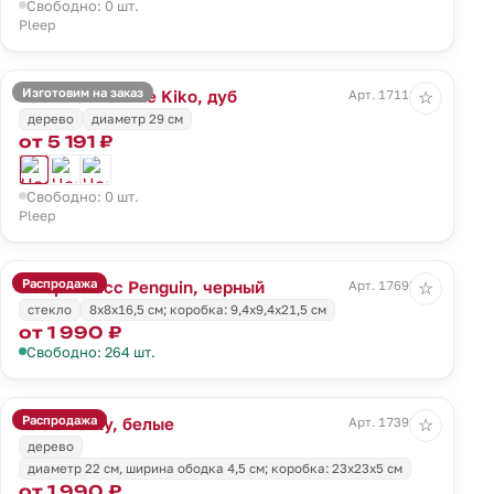
Свободно: 0 шт.
Pleep
Изготовим на заказ
Часы настенные Kiko, дуб
Арт. 17118.13
☆
дерево
диаметр 29 см
от 5 191 ₽
Свободно: 0 шт.
Pleep
Распродажа
Штормгласс Penguin, черный
Арт. 17695.30
☆
стекло
8х8х16,5 см; коробка: 9,4x9,4x21,5 см
от 1 990 ₽
Свободно: 264 шт.
Распродажа
Часы Benty, белые
Арт. 17398.60
☆
дерево
диаметр 22 см, ширина ободка 4,5 см; коробка: 23х23х5 см
от 1 990 ₽