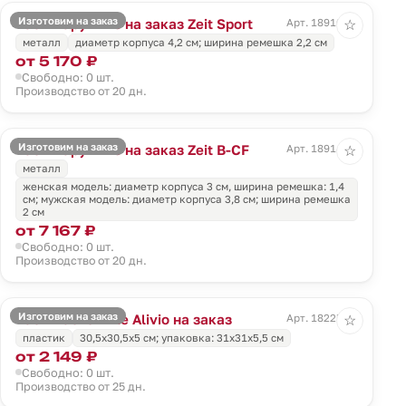
Изготовим на заказ
Часы наручные на заказ Zeit Sport
Арт. 18910.01
☆
металл
диаметр корпуса 4,2 см; ширина ремешка 2,2 см
от 5 170 ₽
Свободно: 0 шт.
Производство от 20 дн.
Изготовим на заказ
Часы наручные на заказ Zeit B-CF
Арт. 18914.01
☆
металл
женская модель: диаметр корпуса 3 см, ширина ремешка: 1,4
см; мужская модель: диаметр корпуса 3,8 см; ширина ремешка
2 см
от 7 167 ₽
Свободно: 0 шт.
Производство от 20 дн.
Изготовим на заказ
Часы настенные Alivio на заказ
Арт. 18225.01
☆
пластик
30,5x30,5x5 см; упаковка: 31х31х5,5 см
от 2 149 ₽
Свободно: 0 шт.
Производство от 25 дн.