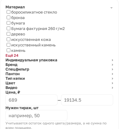
⌄
Материал
боросиликатное стекло
бронза
бумага
Бумага фактурная 260 г/м2
дерево
искусственная кожа
искусственный камень
камень
Ещё 24
Индивидуальная упаковка
⌄
Бренд
⌄
Спецфильтр
⌄
Пантон
⌄
Тип кепки
⌄
Цвет
⌄
Видео
⌄
Цена, ₽
—
Нужен тираж, шт
Учитывается остаток одного цвета/размера, а не сумма по
всем позициям.