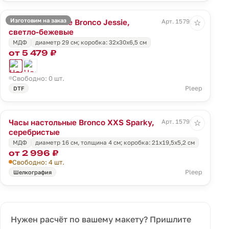
Изготовим на заказ
Часы настенные Bronco Jessie,
Арт. 15796.00
☆
светло-бежевые
МДФ
диаметр 29 см; коробка: 32х30х6,5 см
от 5 479 ₽
Свободно: 0 шт.
Pleep
DTF
Часы настольные Bronco XXS Sparky,
Арт. 15798.10
☆
серебристые
МДФ
диаметр 16 см, толщина 4 см; коробка: 21х19,5х5,2 см
от 2 996 ₽
Свободно: 4 шт.
Pleep
Шелкография
Нужен расчёт по вашему макету? Пришлите