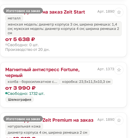
Изготовим на заказ
Часы наручные на заказ Zeit Start
Арт. 18905.01
☆
металл
женская модель: диаметр корпуса 3 см, ширина ремешка: 1,4
см; мужская модель: диаметр корпуса 4 см; ширина ремешка 2
см
от 5 638 ₽
Свободно: 0 шт.
Производство от 20 дн.
Магнитный антистресс Fortune,
Арт. 13731.30
☆
черный
колба - боросиликатное с…
коробка: 23,5х11,5х10,3 см
от 3 990 ₽
Свободно: 1732 шт.
Шелкография
Изготовим на заказ
Часы наручные Zeit Premium на заказ
Арт. 18907.01
☆
натуральная кожа
диаметр корпуса 4 см, ширина ремешка 2 см