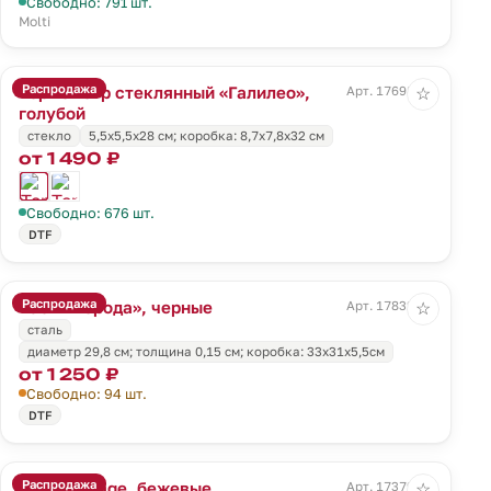
Свободно: 791 шт.
Molti
Распродажа
Термометр стеклянный «Галилео»,
Арт. 17698.14
☆
голубой
стекло
5,5x5,5x28 см; коробка: 8,7x7,8x32 см
от 1 490 ₽
Свободно: 676 шт.
DTF
Распродажа
Часы «Города», черные
Арт. 17832.30
☆
сталь
диаметр 29,8 см; толщина 0,15 см; коробка: 33х31х5,5см
от 1 250 ₽
Свободно: 94 шт.
DTF
Распродажа
Часы Vintage, бежевые
Арт. 17379.00
☆