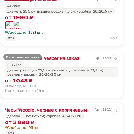
дерево
диаметр 25,5 см, ширина ободка 4,6 см; коробка: 26х26х5 см
от 1 990 ₽
Свободно: 1531 шт.
Molti
DTF
Изготовим на заказ
Часы настенные Vesper на заказ
Арт. 18492.01
☆
пластик
диаметр корпуса 22,5 см, диаметр циферблата 20,4 cм;
размер упаковки: 26x26x3,5 см
от 1 043 ₽
Свободно: 0 шт.
Производство от 15 дн.
Часы Woodix, черные с коричневым
Арт. 19229.35
☆
дерево
35x35x5 cм; коробка: 43x43x7 см
от 3 890 ₽
Свободно: 95 шт.
DTF