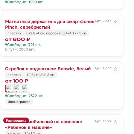
Свободно: 1299 шт.
Магнитный держатель для смартфонов
Арт. 72073.10
☆
Pinch, серебристый
пластик
6х3,8х4 см; коробка: 6,4х4,1х7,5 см
от 600 ₽
Свободно: 721 шт.
В пути: 2000 шт.
Скребок с водосгоном Snowie, белый
Арт. 12775.60
☆
пластик
12,5x10,8x0,3 см
от 100 ₽
Свободно: 2572 шт.
Шелкография
Распродажа
Знак автомобильный на присоске
Арт. 11656.02
☆
«Ребенок в машине»
картон
15х17 см