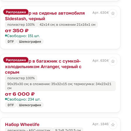
Распродажа
Органайзер на сиденье автомобиля
Арт. 63045.30
☆
Sidestash, черный
полиэстер 100%
42х14 см; в сложении 21x16x1 см
от 350 ₽
Свободно: 151 шт.
DTF
Шелкография
Распродажа
Органайзер в багажник с сумкой-
Арт. 63047.31
☆
холодильником Arranger, черный с
серым
полиэстер 100%
90х35х30 см; в сложении: 35х32х15 см; термосумка: 34х23х21
см
от 6 000 ₽
Свободно: 234 шт.
DTF
Шелкография
Набор Wheelife
Арт. 18463.30
☆
держатель - АБС-пластик
9,2х8,7х20,5 см