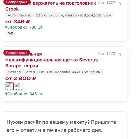
Распродажа
Магнитный держатель на подголовник
Арт. 12374.10
☆
Crook
АБС-пластик
11,3х3,8х5,3 см, упаковка: 8,5х4,5х16,3 см
от 349 ₽
Свободно: 780 шт.
УФ
Распродажа
Автомобильная
Арт. 17735.10
☆
мультифункциональная щетка Severus
Scrape, серая
металл
27х78-99х13 см; коробка: 44х13,5х12,5 см
от 2 800 ₽
Свободно: 845 шт.
Нужен расчёт по вашему макету? Пришлите
его — ответим в течение рабочего дня.