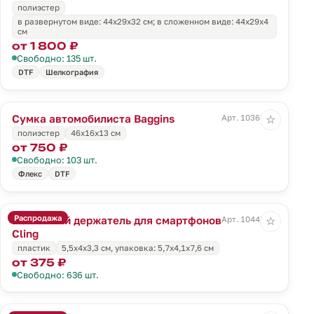
полиэстер
в развернутом виде: 44х29х32 см; в сложенном виде: 44х29х4
см
от 1 800 ₽
Свободно: 135 шт.
DTF
Шелкография
Сумка автомобилиста Baggins
Арт. 10363.30
☆
полиэстер
46x16x13 см
от 750 ₽
Свободно: 103 шт.
Флекс
DTF
Распродажа
Магнитный держатель для смартфонов
Арт. 10447.10
☆
Cling
пластик
5,5х4х3,3 см, упаковка: 5,7х4,1х7,6 см
от 375 ₽
Свободно: 636 шт.