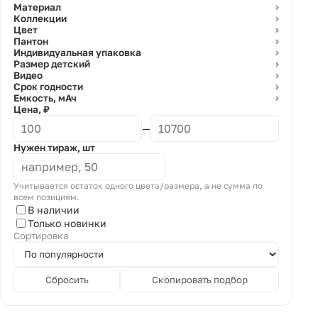
Материал
⌄
Коллекции
⌄
Цвет
⌄
Пантон
⌄
Индивидуальная упаковка
⌄
Размер детский
⌄
Видео
⌄
Срок годности
⌄
Емкость, мАч
⌄
Цена, ₽
—
Нужен тираж, шт
Учитывается остаток одного цвета/размера, а не сумма по
всем позициям.
В наличии
Только новинки
Сортировка
Сбросить
Скопировать подбор