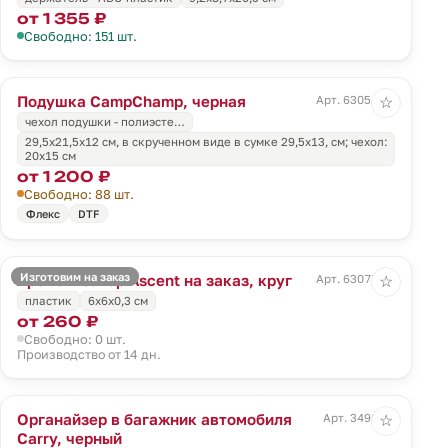
от 1 355 ₽
Свободно: 151 шт.
Подушка CampChamp, черная
Арт. 63054.30
☆
чехол подушки - полиэсте…
29,5х21,5х12 см, в скрученном виде в сумке 29,5х13, см; чехол:
20х15 см
от 1 200 ₽
Свободно: 88 шт.
Флекс
DTF
Изготовим на заказ
Ароматизатор Ascent на заказ, круг
Арт. 63078.01
☆
пластик
6x6x0,3 см
от 260 ₽
Свободно: 0 шт.
Производство от 14 дн.
Органайзер в багажник автомобиля
Арт. 3498.30
☆
Carry, черный