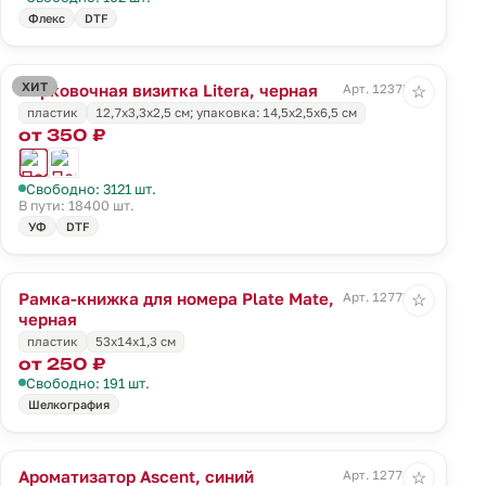
Флекс
DTF
ХИТ
Парковочная визитка Litera, черная
Арт. 12375.30
☆
пластик
12,7х3,3х2,5 см; упаковка: 14,5х2,5х6,5 см
от 350 ₽
Свободно: 3121 шт.
В пути: 18400 шт.
УФ
DTF
Рамка-книжка для номера Plate Mate,
Арт. 12773.30
☆
черная
пластик
53x14x1,3 см
от 250 ₽
Свободно: 191 шт.
Шелкография
Ароматизатор Ascent, синий
Арт. 12774.40
☆