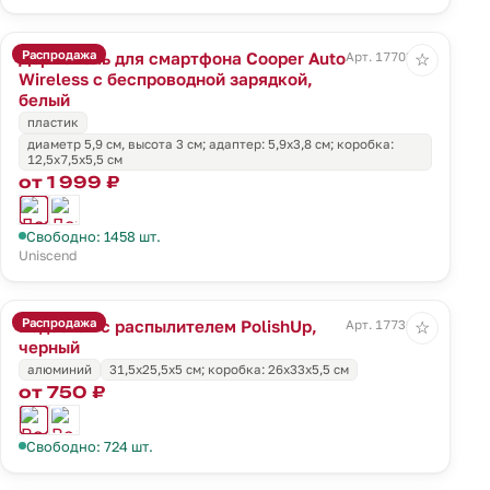
Распродажа
Держатель для смартфона Cooper Auto
Арт. 17703.60
☆
Wireless с беспроводной зарядкой,
белый
пластик
диаметр 5,9 см, высота 3 см; адаптер: 5,9х3,8 см; коробка:
12,5х7,5х5,5 см
от 1 999 ₽
Свободно: 1458 шт.
Uniscend
Распродажа
Водосгон с распылителем PolishUp,
Арт. 17736.30
☆
черный
алюминий
31,5х25,5х5 см; коробка: 26х33х5,5 см
от 750 ₽
Свободно: 724 шт.