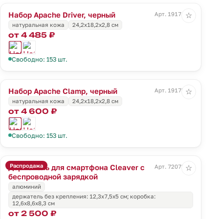
Набор Apache Driver, черный
Арт. 19174.30
☆
натуральная кожа
24,2х18,2х2,8 см
от 4 485 ₽
Свободно: 153 шт.
Набор Apache Clamp, черный
Арт. 19175.30
☆
натуральная кожа
24,2х18,2х2,8 см
от 4 600 ₽
Свободно: 153 шт.
Распродажа
Держатель для смартфона Cleaver с
Арт. 72072.10
☆
беспроводной зарядкой
алюминий
держатель без крепления: 12,3х7,5х5 см; коробка:
12,6х8,6х8,3 см
от 2 500 ₽