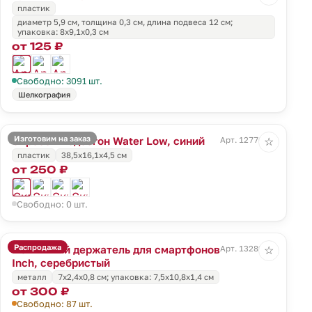
пластик
диаметр 5,9 см, толщина 0,3 см, длина подвеса 12 см;
упаковка: 8x9,1x0,3 см
от 125 ₽
Свободно: 3091 шт.
Шелкография
Изготовим на заказ
Скребок-водосгон Water Low, синий
Арт. 12776.40
☆
пластик
38,5x16,1x4,5 см
от 250 ₽
Свободно: 0 шт.
Распродажа
Магнитный держатель для смартфонов
Арт. 13289.10
☆
Inch, серебристый
металл
7х2,4х0,8 см; упаковка: 7,5x10,8x1,4 см
от 300 ₽
Свободно: 87 шт.