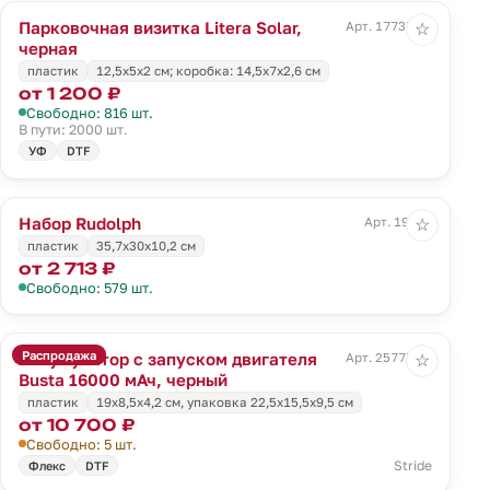
Парковочная визитка Litera Solar,
Арт. 17737.30
☆
черная
пластик
12,5х5х2 см; коробка: 14,5х7х2,6 см
от 1 200 ₽
Свободно: 816 шт.
В пути: 2000 шт.
УФ
DTF
Набор Rudolph
Арт. 19316
☆
пластик
35,7х30х10,2 см
от 2 713 ₽
Свободно: 579 шт.
Распродажа
Аккумулятор с запуском двигателя
Арт. 25777.30
☆
Busta 16000 мАч, черный
пластик
19х8,5х4,2 см, упаковка 22,5х15,5х9,5 см
от 10 700 ₽
Свободно: 5 шт.
Stride
Флекс
DTF