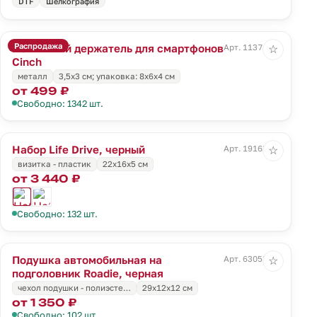
DTF
Шелкография
Распродажа
Магнитный держатель для смартфонов
Арт. 11374.10
☆
Cinch
металл
3,5x3 см; упаковка: 8x6x4 см
от 499 ₽
Свободно: 1342 шт.
Набор Life Drive, черный
Арт. 19163.30
☆
визитка - пластик
22х16х5 см
от 3 440 ₽
Свободно: 132 шт.
Подушка автомобильная на
Арт. 63053.30
☆
подголовник Roadie, черная
чехол подушки - полиэсте…
29х12х12 см
от 1 350 ₽
Свободно: 102 шт.